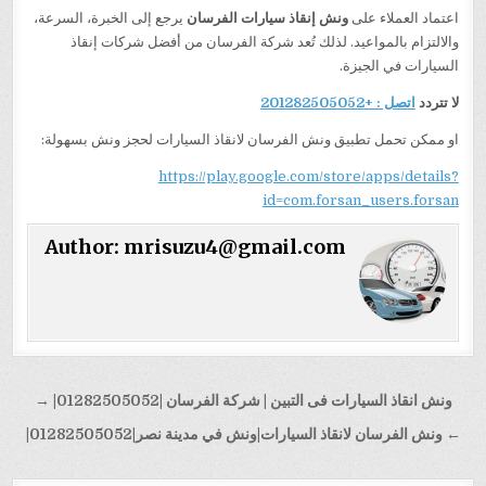
اعتماد العملاء على
ونش إنقاذ سيارات الفرسان
يرجع إلى الخبرة، السرعة،
والالتزام بالمواعيد. لذلك تُعد شركة الفرسان من أفضل شركات إنقاذ
السيارات في الجيزة.
لا تتردد
اتصل : +201282505052
او ممكن تحمل تطبيق ونش الفرسان لانقاذ السيارات لحجز ونش بسهولة:
https://play.google.com/store/apps/details?
id=com.forsan_users.forsan
Author:
mrisuzu4@gmail.com
تصفّح
ونش انقاذ السيارات فى التبين | شركة الفرسان |01282505052| →
المقالات
← ونش الفرسان لانقاذ السيارات|ونش في مدينة نصر|01282505052|