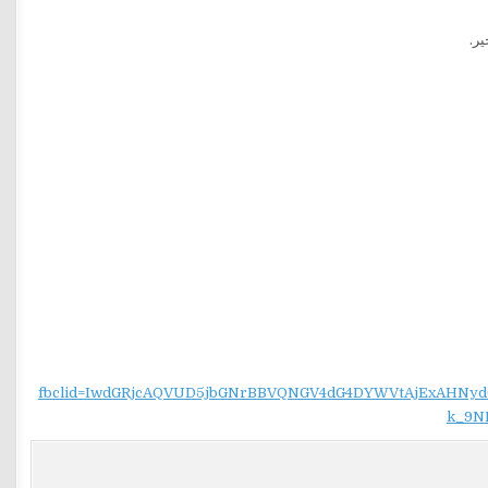
ير.
fbclid=IwdGRjcAQVUD5jbGNrBBVQNGV4dG4DYWVtAjExAH
k_9N