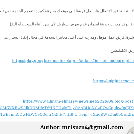
ستجابة: فور الاتصال بنا، يصل فريقنا إلى موقعك بسرعة كبيرة لتقديم الخدمة دون تأخ
اية: نوفر معدات حديثة لضمان عدم تعرض سيارتك لأي ضرر أثناء السحب أو النقل.
الخبرة: فريق عمل مؤهل ومدرب على أعلى معايير السلامة في مجال إنقاذ السيارات.
ق الابليكيشن
https://play.google.com/store/apps/details?id=com.mobard.ph
https://knightsrescu
https://www.alhram-elmasry-news.net/2026/03/blog-post
NydGMGYXBwX2lkDDM1MDY4NTUzMTcyOAABHoNCzP7wCqukw0sEjX
NwEJnmCDwHDVCe00chrO2hH7hf16jL_aem_-IXqqRWzZm6b0pI2Ip
Author:
mrisuzu4@gmail.com