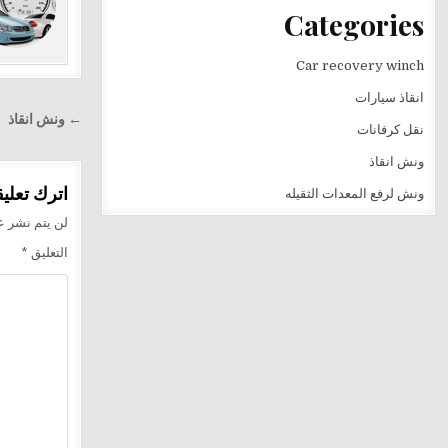
Categories
Car recovery winch
انقاذ سيارات
تصفّح
← ونش انقاذ
نقل كرفانات
المقالا
ونش انقاذ
اترك تعليقا
ونش لرفع المعدات الثقيله
لن يتم نشر عن
التعليق
*