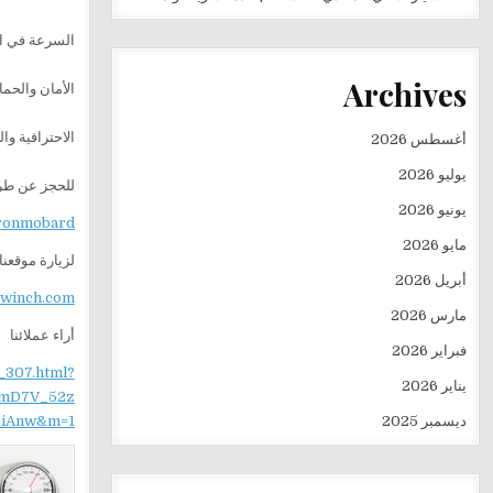
السرعة في الا
Archives
الأمان والحم
الاحترافية و
أغسطس 2026
يوليو 2026
للحجز عن طري
يونيو 2026
aronmobard
مايو 2026
لزيارة موقعنا
أبريل 2026
ewinch.com
مارس 2026
أراء عملائنا
فبراير 2026
_307.html?
يناير 2026
mD7V_52z
ديسمبر 2025
iAnw&m=1