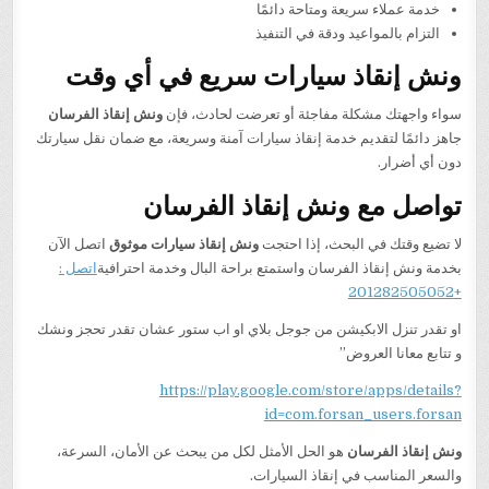
خدمة عملاء سريعة ومتاحة دائمًا
التزام بالمواعيد ودقة في التنفيذ
ونش إنقاذ سيارات سريع في أي وقت
سواء واجهتك مشكلة مفاجئة أو تعرضت لحادث، فإن
ونش إنقاذ الفرسان
جاهز دائمًا لتقديم خدمة إنقاذ سيارات آمنة وسريعة، مع ضمان نقل سيارتك
دون أي أضرار.
تواصل مع ونش إنقاذ الفرسان
لا تضيع وقتك في البحث، إذا احتجت
ونش إنقاذ سيارات موثوق
اتصل الآن
بخدمة ونش إنقاذ الفرسان واستمتع براحة البال وخدمة احترافية
اتصل :
+201282505052
او تقدر تنزل الابكيشن من جوجل بلاي او اب ستور عشان تقدر تحجز ونشك
و تتابع معانا العروض”
https://play.google.com/store/apps/details?
id=com.forsan_users.forsan
ونش إنقاذ الفرسان
هو الحل الأمثل لكل من يبحث عن الأمان، السرعة،
والسعر المناسب في إنقاذ السيارات.