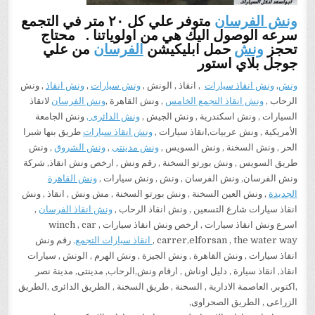
ونش الفرسان
متوفر علي كل ٢٠ متر في التجمع
سرعه الوصول اليك هي من اولوياتنا . محتاج
تحجز
ونش
حمل ابليكيشن
الفرسان
من علي
جوجل بلاي استور
ونش
,
ونش انقاذ سيارات
, انقاذ , الونش ,
ونش سيارات
,
ونش انقاذ
, ونش
الرحاب ,
ونش انقاذ التجمع الخامس
, ونش القاهرة ,
ونش الفرسان
لانقاذ
السيارات , ونش اسكندرية , ونش الجيش ,
ونش الدائرى ,
ونش الجامعة
الأمريكية , ونش عربيات,انقاذ سيارات ,
ونش انقاذ سيارات
طريق بنها شبرا
الحر , ونش السخنة , ونش السويس ,
ونش مدينتى
,
ونش الشروق
, ونش
طريق السويس , ونش بورتو السخنة , رقم ونش , ارخص ونش انقاذ, شركة
ونش الفرسان, ونش الفرسان , ونش , ونش سيارات ,
ونش القاهرة
الجديدة
, ونش العين السخنة , ونش بورتو السخنة , مش ونش , انقاذ , ونش
انقاذ سيارات شارع التسعين , ونش انقاذ الرحاب ,
ونش انقاذ الفرسان
,
اسرع ونش انقاذ سيارات , ارخص ونش انقاذ سيارات , winch , car
carrer,elforsan , the water way ,
انقاذ سيارات التجمع,
رقم ونش
انقاذ سيارات , ونش القاهرة , ونش الجيزة , ونش الهرم , الونش , سيارات
انقاذ, انقاذ سيارة , دليل اوناش , ارقام ونش,الرحاب, مدينتى, مدينة نصر
,اكتوبر, العاصمة الادارية , السخنة , طريق السخنة , الطريق الدائرى ,الطريق
الزراعى , الطريق الصحراوى,