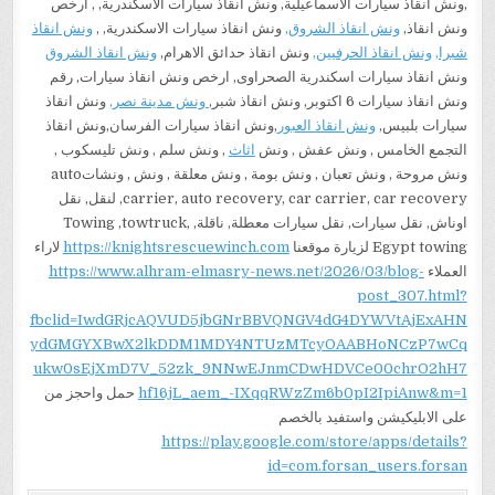
,ونش انقاذ سيارات الاسماعيلية, ونش انقاذ سيارات الاسكندرية, , ارخص
ونش انقاذ,
ونش انقاذ الشروق,
ونش انقاذ سيارات الاسكندرية, ,
ونش انقاذ
شبرا,
ونش انقاذ الحرفيين,
ونش انقاذ حدائق الاهرام,
ونش انقاذ الشروق
ونش انقاذ سيارات اسكندرية الصحراوى, ارخص ونش انقاذ سيارات, رقم
ونش انقاذ سيارات 6 اكتوبر, ونش انقاذ شبر,
ونش مدينة نصر,
ونش انقاذ
سيارات بلبيس,
ونش انقاذ العبور
,ونش انقاذ سيارات الفرسان,ونش انقاذ
التجمع الخامس , ونش عفش , ونش
اثاث
, ونش سلم , ونش تليسكوب ,
ونش مروحة , ونش تعبان , ونش بومة , ونش معلقة , ونش , ونشاتauto
carrier, auto recovery, car carrier, car recovery, لنقل, نقل
اوناش, نقل سيارات, نقل سيارات معطلة, ناقلة, Towing ,towtruck,
Egypt towing لزيارة موقعنا
https://knightsrescuewinch.com
لاراء
العملاء
https://www.alhram-elmasry-news.net/2026/03/blog-
post_307.html?
fbclid=IwdGRjcAQVUD5jbGNrBBVQNGV4dG4DYWVtAjExAHN
ydGMGYXBwX2lkDDM1MDY4NTUzMTcyOAABHoNCzP7wCq
ukw0sEjXmD7V_52zk_9NNwEJnmCDwHDVCe00chrO2hH7
hf16jL_aem_-IXqqRWzZm6b0pI2IpiAnw&m=1
حمل واحجز من
على الابليكيشن واستفيد بالخصم
https://play.google.com/store/apps/details?
id=com.forsan_users.forsan