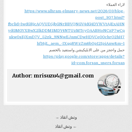
لاراء العملاء
https://www.alhram-elmasry-news.net/2026/03/blog-
post_307.html?
fbclid=IwdGRjcAQVUD5jbGNrBBVQNGV4dG4DYWVtAjExAHN
ydGMGYXBwX2lkDDM1MDY4NTUzMTcyOAABHoNCzP7wCq
ukw0sEjXmD7V_52zk_9NNwEJnmCDwHDVCe00chrO2hH7
hf16jL_aem_-IXqqRWzZm6b0pI2IpiAnw&m=1
حمل واحجز من على الابليكيشن واستفيد بالخصم
https://play.google.com/store/apps/details?
id=com.forsan_users.forsan
Author:
mrisuzu4@gmail.com
تصفّح
ونش انقاذ →
المقالات
← ونش انقاذ