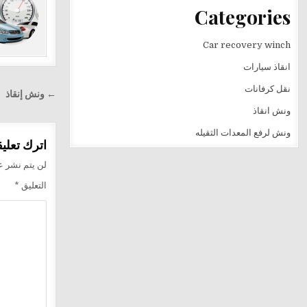
Categories
Car recovery winch
انقاذ سيارات
تصفّح
نقل كرفانات
← ونش إنقاذ
المقالا
ونش انقاذ
ونش لرفع المعدات الثقيله
اترك تعليقا
لن يتم نشر عن
التعليق
*