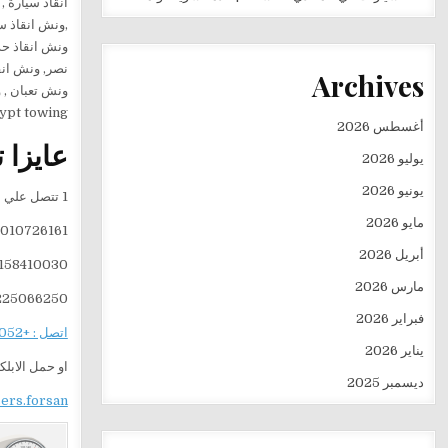
انقاذ سيارة ,
,ونش انقاذ س
نصر, ونش انق
Archives
ونش تعبان , ونش بومة , ونش معلقة , ونش 
ypt towing
أغسطس 2026
عايزا 
يوليو 2026
يونيو 2026
1 تتصل علي ارقام الشركه الا وهي
مايو 2026
010726161
أبريل 2026
158410030
مارس 2026
225066250
فبراير 2026
اتصل : +201282505052
يناير 2026
او حمل الابل
ديسمبر 2025
sers.forsan