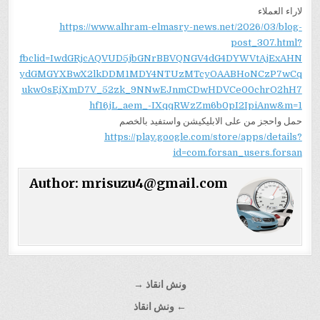
لاراء العملاء
https://www.alhram-elmasry-news.net/2026/03/blog-
post_307.html?
fbclid=IwdGRjcAQVUD5jbGNrBBVQNGV4dG4DYWVtAjExAHN
ydGMGYXBwX2lkDDM1MDY4NTUzMTcyOAABHoNCzP7wCq
ukw0sEjXmD7V_52zk_9NNwEJnmCDwHDVCe00chrO2hH7
hf16jL_aem_-IXqqRWzZm6b0pI2IpiAnw&m=1
حمل واحجز من على الابليكيشن واستفيد بالخصم
https://play.google.com/store/apps/details?
id=com.forsan_users.forsan
Author:
mrisuzu4@gmail.com
تصفّح
ونش انقاذ →
المقالات
← ونش انقاذ