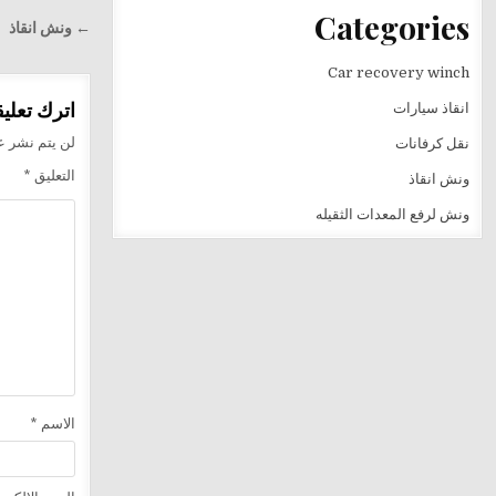
Categories
تصفّح
← ونش انقاذ
المقالا
Car recovery winch
اترك تعليقا
انقاذ سيارات
لن يتم نشر عن
نقل كرفانات
التعليق
*
ونش انقاذ
ونش لرفع المعدات الثقيله
الاسم
*