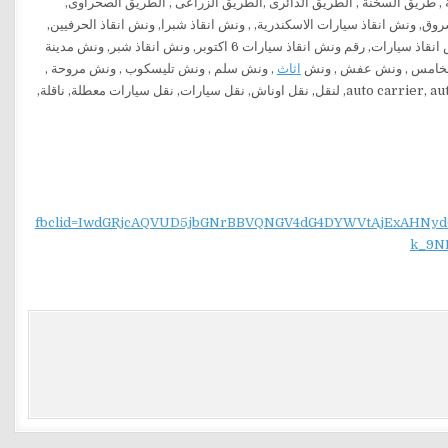
خنة , طريق السخنة , الطريق الدائرى ,الطريق الزراعى , الطريق الصحراوى,
وق, ونش انقاذ سيارات الاسكندرية, , ونش انقاذ شبرا, ونش انقاذ الحرفيين,
ونش انقاذ حدائق الاهرام, ونش انقاذ الشروق ونش انقاذ سيارات اسكندرية الصحراوى, ارخص ونش انقاذ سيارات, رقم ونش انقاذ سيارات 6 اكتوبر, ونش انقاذ شبر, ونش مدينة
ع الخامس , ونش عفش , ونش
اثاث
, ونش سلم , ونش تليسكوب , ونش مروحة ,
fbclid=IwdGRjcAQVUD5jbGNrBBVQNGV4dG4DYWVtAjExAH
k_9N