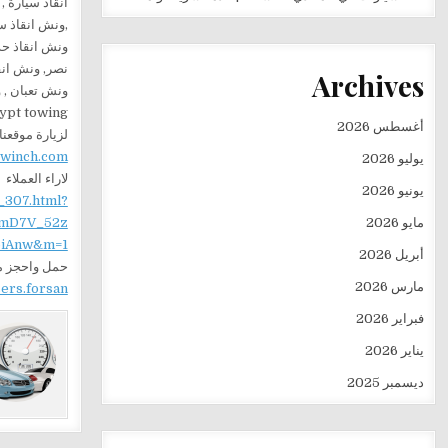
انقاذ سيارة ,
,ونش انقاذ س
نصر, ونش انق
Archives
ونش تعبان , ونش بومة , ونش معلقة , ونش 
ypt towing
أغسطس 2026
لزيارة موقعنا
ewinch.com
يوليو 2026
لاراء العملاء
يونيو 2026
_307.html?
مايو 2026
mD7V_52z
iAnw&m=1
أبريل 2026
حمل واحجز من
مارس 2026
sers.forsan
فبراير 2026
يناير 2026
ديسمبر 2025