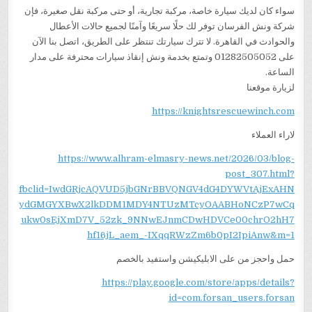
سواء كان لديك سيارة خاصة، مركبة تجارية، أو حتى مركبة نقل صغيرة، فإن
شركة ونش الفرسان توفر لك حلًا سريعًا وآمنًا لجميع حالات الأعطال
والحوادث في القاهرة. لا تترك سيارتك تنتظر على الطريق، اتصل بنا الآن
على 01282505052 وتمتع بخدمة ونش إنقاذ سيارات محترفة على مدار
الساعة.
لزيارة موقعنا
https://knightsrescuewinch.com
لاراء العملاء
https://www.alhram-elmasry-news.net/2026/03/blog-
post_307.html?
fbclid=IwdGRjcAQVUD5jbGNrBBVQNGV4dG4DYWVtAjExAHN
ydGMGYXBwX2lkDDM1MDY4NTUzMTcyOAABHoNCzP7wCq
ukw0sEjXmD7V_52zk_9NNwEJnmCDwHDVCe00chrO2hH7
hf16jL_aem_-IXqqRWzZm6b0pI2IpiAnw&m=1
حمل واحجز من على الابليكيشن واستفيد بالخصم
https://play.google.com/store/apps/details?
id=com.forsan_users.forsan