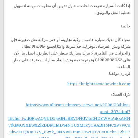
إذا كانت السيارة تعرضت لحادث، حاول تدوين أي معلومات مهمة لتسهيل
عملية النقل والتوثيق.
خاتمة
سواء كان لديك سيارة خاصة، مركبة تجارية، أو حتى مركبة نقل صغيرة، فإن
شركة ونش الفرسان توفر لك حلًا سريعًا وآمنًا لجميع حالات الأعطال
والحوادث في القاهرة. لا تترك سيارتك تنتظر على الطريق، اتصل بنا الآن
على 01282505052 وتمتع بخدمة ونش إنقاذ سيارات محترفة على مدار
الساعة.
لزيارة موقعنا
https://knightsrescuewinch.com
لاراء العملاء
https://www.alhram-elmasry-news.net/2026/03/blog-
post_307.html?
fbclid=IwdGRjcAQVUD5jbGNrBBVQNGV4dG4DYWVtAjExAHN
ydGMGYXBwX2lkDDM1MDY4NTUzMTcyOAABHoNCzP7wCq
ukw0sEjXmD7V_52zk_9NNwEJnmCDwHDVCe00chrO2hH7