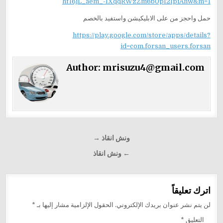
hf16jL_aem_-IXqqRWzZm6b0pI2IpiAnw&m=1
حمل واحجز من على الابليكيشن واستفيد بالخصم
https://play.google.com/store/apps/details?
id=com.forsan_users.forsan
Author:
mrisuzu4@gmail.com
تصفّح
ونش انقاذ →
المقالات
← ونش انقاذ
اترك تعليقاً
لن يتم نشر عنوان بريدك الإلكتروني.
الحقول الإلزامية مشار إليها بـ
*
التعليق
*