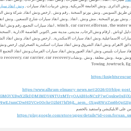
ونش الدائرى , ونش الجامعة الأمريكية , ونش عربيات,انقاذ سيارات ,
ونش انقاذ سيار
 طريق السويس , ونش بورتو السخنة , رقم ونش , ارخص ونش انقاذ, شركة ونش الف
 , ونش بورتو السخنة , مش ونش , انقاذ , ونش انقاذ سيارات شارع التسعين , ونش انقا
سيارات , winch , car carrer,elforsan , the water way 
 دليل اوناش , ارقام ونش,الرحاب, مدينتى, مدينة نصر ,اكتوبر, العاصمة الادارية , الس
يارات الاسماعيلية, ونش انقاذ سيارات الاسكندرية, , ارخص ونش انقاذ, ونش انقاذ الشر
اذ سيارات بلبيس, ونش انقاذ العبور,ونش انقاذ سيارات الفرسان,ونش انقاذ التجم
, ونشاتauto carrier, auto recovery, car carrier, car recovery, لنقل, نقل اوناش, نقل سيارات, نقل سيارات معطلة, ناقلة,
Towing ,towtruck, Eg
https://knightsrescu
https://www.alhram-elmasry-news.net/2026/03/blog-post
NydGMGYXBwX2lkDDM1MDY4NTUzMTcyOAABHoNCzP7wCqukw0sEjX
NwEJnmCDwHDVCe00chrO2hH7hf16jL_aem_-IXqqRWzZm6b0pI2Ip
 على الابليكيشن واستفيد بالخصم
https://play.google.com/store/apps/details?id=com.forsan_u