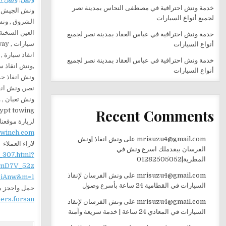
خدمة ونش احترافية في مصطفى النحاس بمدينة نصر
ونش الجيش , 
لجميع أنواع السيارات
الشروق , ونش
العين السخنة
خدمة ونش احترافية في عباس العقاد بمدينة نصر لجميع
أنواع السيارات
انقاذ سيارة ,
خدمة ونش احترافية في عباس العقاد بمدينة نصر لجميع
,ونش انقاذ س
أنواع السيارات
نصر, ونش انق
ونش تعبان , ونش بومة , ونش معلقة , ونش 
Recent Comments
ypt towing
لزيارة موقعنا
ewinch.com
mrisuzu4@gmail.com
على
ونش انقاذ |ونش
لاراء العملاء
الفرسان بيقدملك اسرع ونش في
_307.html?
المطرية|01282505052
mD7V_52z
mrisuzu4@gmail.com
على
ونش الفرسان لإنقاذ
iAnw&m=1
السيارات في القطامية 24 ساعة بأسرع وصول
حمل واحجز من
sers.forsan
mrisuzu4@gmail.com
على
ونش الفرسان لإنقاذ
السيارات في المعادي 24 ساعة | خدمة سريعة وآمنة