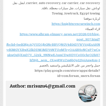
carrier, auto recovery, car carrier, car recovery, لنقل, نقل
اوناش, نقل سيارات, نقل سيارات معطلة, ناقلة,
Towing ,towtruck, Egypt towing
لزيارة موقعنا
https://knightsrescuewinch.com
لاراء العملاء
https://www.alhram-elmasry-news.net/2026/03/blog-
post_307.html?
fbclid=IwdGRjcAQVUD5jbGNrBBVQNGV4dG4DYWVtAjExAHN
ydGMGYXBwX2lkDDM1MDY4NTUzMTcyOAABHoNCzP7wCq
ukw0sEjXmD7V_52zk_9NNwEJnmCDwHDVCe00chrO2hH7
hf16jL_aem_-IXqqRWzZm6b0pI2IpiAnw&m=1
حمل واحجز من على الابليكيشن واستفيد بالخصم
https://play.google.com/store/apps/details?
id=com.forsan_users.forsan
Author:
mrisuzu4@gmail.com