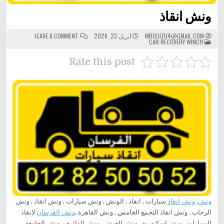
ونش انقاذ
ON
MRISUZU4@GMAIL.COM
أبريل 23, 2026
LEAVE A COMMENT
POSTED
ونش
CAR RECOVERY WINCH
IN
انقاذ
Rate this post
ونش
,
ونش انقاذ
سيارات , انقاذ , الونش , ونش سيارات , ونش انقاذ , ونش
الرحاب , ونش انقاذ التجمع الخامس , ونش القاهرة ,
ونش الفرسان
لانقاذ
السيارات , ونش اسكندرية , ونش الجيش , ونش الدائرى , ونش الجامعة