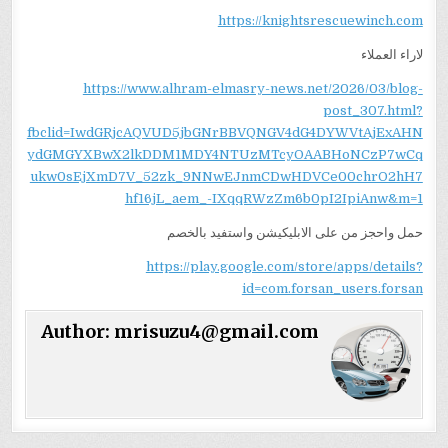
https://knightsrescuewinch.com
لاراء العملاء
https://www.alhram-elmasry-news.net/2026/03/blog-
post_307.html?
fbclid=IwdGRjcAQVUD5jbGNrBBVQNGV4dG4DYWVtAjExAHN
ydGMGYXBwX2lkDDM1MDY4NTUzMTcyOAABHoNCzP7wCq
ukw0sEjXmD7V_52zk_9NNwEJnmCDwHDVCe00chrO2hH7
hf16jL_aem_-IXqqRWzZm6b0pI2IpiAnw&m=1
حمل واحجز من على الابليكيشن واستفيد بالخصم
https://play.google.com/store/apps/details?
id=com.forsan_users.forsan
Author:
mrisuzu4@gmail.com