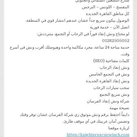
شارع التسعين الشمالي والجنوبي
البنفسج – اللوتس – النرجس
كل مناطق القاهرة الجديدة
الوصول بيكون سريع جداً عشان عندهم انتشار قوي في المنطقة.
اتصل الآن – خدمة فورية
لو محتاج ونش إنقاذ فوراً في الرحاب أو التجمع، متترددش:
01282505052
خدمة متاحة 24 ساعة، مجرد مكالمة واحدة وهيوصلك أقرب ونش في أسرع
وقت.
كلمات مفتاحية (SEO)
ونش إنقاذ الرحاب
ونش في التجمع الخامس
ونش إنقاذ القاهرة الجديدة
سحب سيارات الرحاب
ونش سريع التجمع
شركة ونش إنقاذ الفرسان
نصيحة مهمة
دايماً احتفظ برقم ونش موثوق زي شركة الفرسان عشان توفر وقتك
وتضمن أمان عربيتك في أي موقف طارئ.
لزيارة موقعنا
https://knightsrescuewinch.com