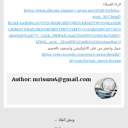
لاراء العملاء
https://www.alhram-elmasry-news.net/2026/03/blog-
post_307.html?
fbclid=IwdGRjcAQVUD5jbGNrBBVQNGV4dG4DYWVtAjExAHN
ydGMGYXBwX2lkDDM1MDY4NTUzMTcyOAABHoNCzP7wCq
ukw0sEjXmD7V_52zk_9NNwEJnmCDwHDVCe00chrO2hH7
hf16jL_aem_-IXqqRWzZm6b0pI2IpiAnw&m=1
حمل واحجز من على الابليكيشن واستفيد بالخصم
https://play.google.com/store/apps/details?
id=com.forsan_users.forsan
Author:
mrisuzu4@gmail.com
تصفّح
ونش انقاذ →