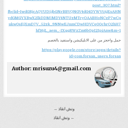
post_307.html?
fbclid=IwdGRjcAQVUD5jbGNrBBVQNGV4dG4DYWVtAjExAHN
ydGMGYXBwX2lkDDM1MDY4NTUzMTcyOAABHoNCzP7wCq
ukw0sEjXmD7V_52zk_9NNwEJnmCDwHDVCe00chrO2hH7
hf16jL_aem_-IXqqRWzZm6b0pI2IpiAnw&m=1
حمل واحجز من على الابليكيشن واستفيد بالخصم
https://play.google.com/store/apps/details?
id=com.forsan_users.forsan
Author:
mrisuzu4@gmail.com
تصفّح
ونش انقاذ →
المقالات
← ونش انقاذ