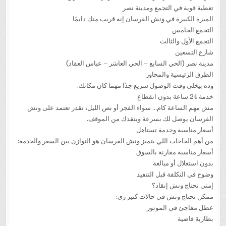
تغطية قوية في التجمع ومدينة نصر
الميزة الكبيرة في ونش الفرسان إنه قريب منك دايمًا
التجمع الخامس
التجمع الأول والثالث
شارع التسعين
مدينة نصر (الحي السابع – الحي العاشر – عباس العقاد)
الطرق الرئيسية والمحاور
وده بيخلي وقت الوصول سريع جدًا مهما كان مكانك.
خدمة 24 ساعة بدون انقطاع
مش مهم الساعة كام… سواء الفجر أو نص الليل، تقدر تعتمد على ونش
الفرسان يوصل لك بسرعة وينقذك من الموقف.
أسعار مناسبة وخدمة تستاهل
من أهم الحاجات اللي بتميز ونش الفرسان هو التوازن بين السعر والخدمة:
أسعار مناسبة مقارنة بالسوق
بدون استغلال أو مبالغة
وضوح في التكلفة قبل التنفيذ
إمتى تحتاج ونش إنقاذ؟
ممكن تحتاج ونش في حالات كتير زي:
عطل مفاجئ في الموتور
بطارية فاضية