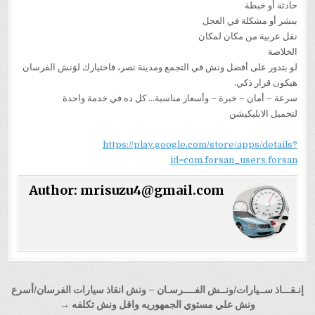
حادثة أو خبطة
بنشر أو مشكلة في العجل
نقل عربية من مكان لمكان
الخلاصة
لو بتدور على أفضل ونش في التجمع ومدينة نصر، فاختيارك لوَنش الفرسان
هيكون قرار ذكي.
سرعة – أمان – خبرة – وأسعار مناسبة… كل ده في خدمة واحدة
لتحميل الابليكيشن
https://play.google.com/store/apps/details?
id=com.forsan_users.forsan
Author:
mrisuzu4@gmail.com
تصفّح
إنـقـــاذ ســيارات/ونــش الفــــرسـان – ونش انقاذ سيارات الفرسان/أسرع
المقالات
ونش علي مستوي الجمهوريه واقل ونش تكلفه →