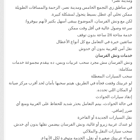
ومدينة نصر؟
في مناطق زي التجمع الخامس ومدينة نصر، الزحمة والمسافات الطويلة
ممكن تخلي أي عطل بسيط يتحول لمشكلة كبيرة.
لكن مع ونش الفرسان، الموضوع بيبقى أسهل بكتير لأنهم بيوفروا:
سرعة وصول عالية في أقل وقت ممكن
خدمة متاحة 24 ساعة بدون توقف
سائقين خبرة في التعامل مع كل أنواع الأعطال
نقل آمن للعربية بدون أي خدوش
خدمات ونش الفرسان
ونش الفرسان مش مجرد سحب عربيات وبس، ده بيقدم مجموعة خدمات
متكاملة:
سحب السيارات المعطلة
لو عربيتك وقفت فجأة في الطريق، هيتم سحبها بأمان لحد أقرب مركز صيانة
أو المكان اللي تحدده.
إنقاذ سيارات الحوادث
في حالة الحوادث، بيتم التعامل بحذر شديد للحفاظ على العربية ومنع أي
ضرر إضافي.
نقل السيارات الجديدة أو الفاخرة
لو عندك عربية زيرو أو غالية، ونش الفرسان بيضمن نقلها بدون أي خدش.
سحب سيارات النقل والملاكي
سواء عربيتك صغيرة أو نقل، الخدمة متوفرة لكل الأنواع.