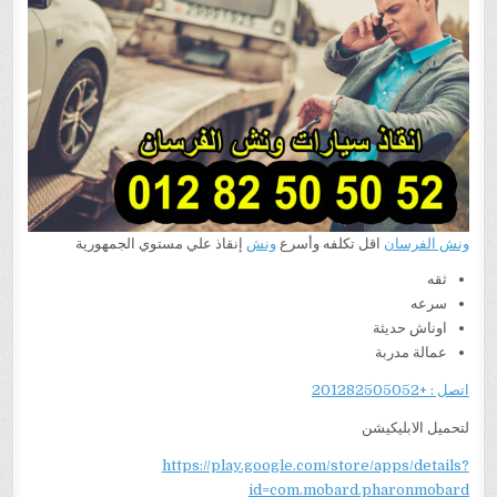
ونش الفرسان
اقل تكلفه وأسرع
ونش
إنقاذ علي مستوي الجمهورية
ثقه
سرعه
اوناش حديثة
عمالة مدربة
اتصل : +201282505052
لتحميل الابليكيشن
https://play.google.com/store/apps/details?
id=com.mobard.pharonmobard