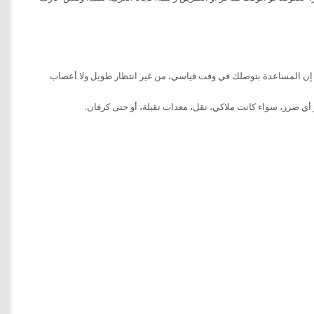
نشات متواجدة كل 20 كيلو على الدائري، وده معناه إن المساعدة بتوصلك في وقت قياسي، من غير انتظار طويل ولا أعصاب
أي ضرر، سواء كانت ملاكي، نقل، معدات تقيلة، أو حتى كرفان.