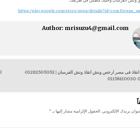
يق ونش الفرسان وخليك مطمّن في طريقك.
https://play.google.com/store/apps/details?id=com.forsan_u
Author:
mrisuzu4@gmail.com
← اقرب ونش انقاذ فى مصر ارخص ونش انقاذ ونش الفرسان | 01282505052-
ت
01
ً
وان بريدك الإلكتروني.
الحقول الإلزامية مشار إليها بـ
*