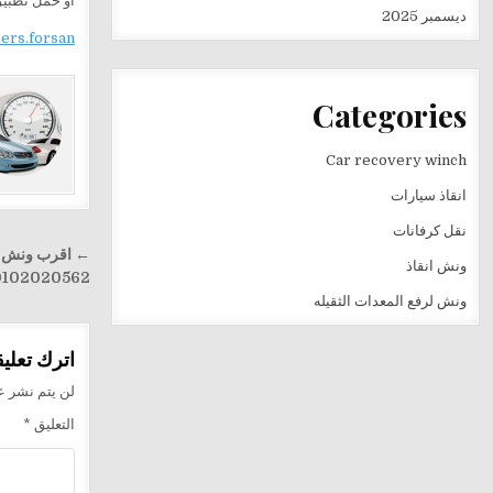
أو حمّل تطب
ديسمبر 2025
sers.forsan
Categories
Car recovery winch
انقاذ سيارات
نقل كرفانات
تصفّح
ونش انقاذ
المقالا
02020562-01158410030
ونش لرفع المعدات الثقيله
اترك تعليقا
لن يتم نشر عن
التعليق
*