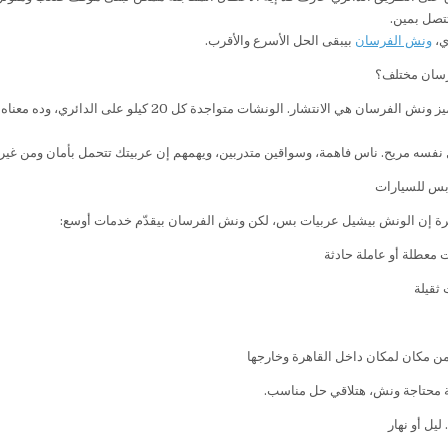
تتصل بمين.
ي،
ونش الفرسان
بيبقى الحل الأسرع والأقرب.
رسان مختلف؟
أكتر حاجة بتميز ونش الفرسان هي الانتشار. الو
 نفسه مريح. ناس فاهمة، وسواقين متدربين، ويهمهم إن عربيتك تتحمل بأمان ومن غير 
س للسيارات
رة إن الونش بيشيل عربيات بس، لكن ونش الفرسان بيقدّم خدمات أوسع:
معطلة أو عاملة حادثة
ثقيلة
ن مكان لمكان داخل القاهرة وخارجها
 محتاجة ونش، هتلاقي حل مناسب.
يل أو نهار