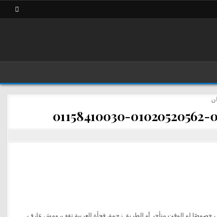
 خصوصًا لو الوقت متأخر أو الطريق زحمة. فجأة العربية تقف، ومش عارف