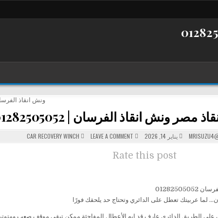
 ونش انقاذ الفرسان | 01282505052-01020520562-01158410030
POSTED
ON
MRISUZU4@
يناير 14, 2026
LEAVE A COMMENT
CAR RECOVERY WINCH
ونش
IN
انقاذ
مصر
Rate this post
ونش
انقاذ
الفرسان
|
01282505052-
01020520562-
ان 01282505052
01158410030
… لما عربيتك تعطل على الدائري وتحتاج حد يلحقك فورًا
على الطريق الدائري عارف قد إيه الأعطال المفاجئة ممكن تبقى موقف صعب ومتوتر،