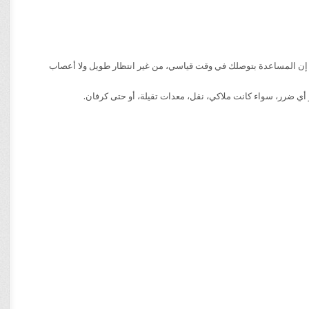
نشات متواجدة كل 20 كيلو على الدائري، وده معناه إن المساعدة بتوصلك في وقت قياسي، من غير انتظار طويل ولا أعصاب
أي ضرر، سواء كانت ملاكي، نقل، معدات تقيلة، أو حتى كرفان.