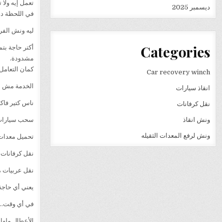
تعمل إيه ولا 
ديسمبر 2025
في اللحظة د
ليه ونش الف
Categories
مشدودة.
كمان التعامل
Car recovery winch
الخدمة مش ب
انقاذ سيارات
ناس كتير فاك
نقل كرفانات
ونش انقاذ
سحب سيارات 
ونش لرفع المعدات الثقيله
تحميل معدات 
نقل كرفانات
نقل عربيات م
يعني أي حاجة
في أي وقت… ل
الأعطال ملهاش