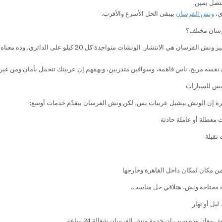
تتصل بمين.
ي،
ونش الفرسان
بيبقى الحل الأسرع والأقرب.
رسان مختلف؟
أكتر حاجة بتميز ونش الفرسان هي الانتشار. الو
 نفسه مريح. ناس فاهمة، وسواقين متدربين، ويهمهم إن عربيتك تتحمل بأمان ومن غير 
س للسيارات
رة إن الونش بيشيل عربيات بس، لكن ونش الفرسان بيقدّم خدمات أوسع:
معطلة أو عاملة حادثة
ثقيلة
ن مكان لمكان داخل القاهرة وخارجها
 محتاجة ونش، هتلاقي حل مناسب.
يل أو نهار
 معاد، وده سبب إن خدمة ونش الفرسان شغالة 24 ساعة.