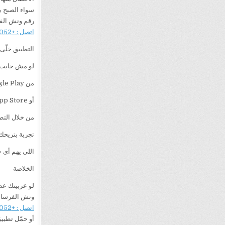
سواء الصبح ب
رقم ونش الف
اتصل : +201282505052
التطبيق خلّى
لو مش حابب 
من Google Play
أو App Store
من خلال التط
تجربة بتريحك
اللي يهم أي 
الخلاصة
لو عربيتك عط
ونش الفرسان 
اتصل : +201282505052
أو حمّل تطب