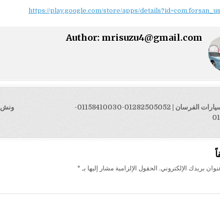
https://play.google.com/store/apps/details?id=com.forsan_u
Author:
mrisuzu4@gmail.com
← ونش انقاذ سيارات الفرسان | 01282505052-01158410030-
ت
0
ً
وان بريدك الإلكتروني.
الحقول الإلزامية مشار إليها بـ
*