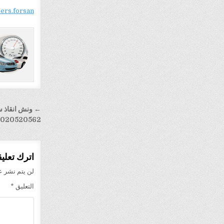
sers.forsan
تصفّح
المقالا
1020520562
اترك تعليقا
لن يتم نشر عن
التعليق
*