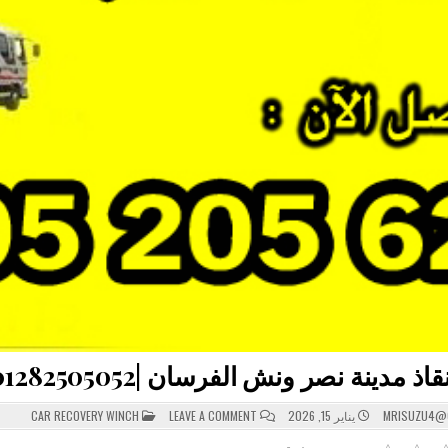
نة نصر ونش الفرسان |01282505052-01158410030-01020520562
POSTED
ON
MRISUZU4@
يناير 15, 2026
LEAVE A COMMENT
CAR RECOVERY WINCH
ونش
IN
انقاذ