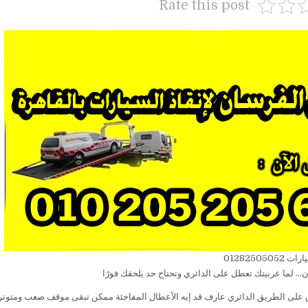
مدينة
Rate this post
نصر
ونش
الفرسان
|01282505052-
01158410030-
01020520562
ت 01282505052
… لما عربيتك تعطل على الدائري وتحتاج حد يلحقك فورًا
على الطريق الدائري عارف قد إيه الأعطال المفاجئة ممكن تبقى موقف صعب ومتوتر،