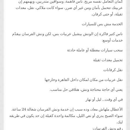
كمان التعامل نفسه مريح. ناس فاهمة، وسواقين متدربين، ويهمهم إن
عربيتك تتحمل بأمان ومن غير أي ضرر، سواء كانت ملاكي، نقل، معدات
تقيلة، أو حتى كرفان.
الخدمة مش بس للسيارات
ناس كتير فاكرة إن الونش بيشيل عربيات بس، لكن ونش الفرسان بيقدّم
خدمات أوسع:
سحب سيارات معطلة أو عاملة حادثة
تحميل معدات ثقيلة
نقل كرفانات
نقل عربيات من مكان لمكان داخل القاهرة وخارجها
يعني أي حاجة محتاجة ونش، هتلاقي حل مناسب.
في أي وقت… ليل أو نهار
الأعطال ملهاش معاد، وده سبب إن خدمة ونش الفرسان شغالة 24 ساعة.
سواء الصبح بدري أو نص الليل، مكالمة واحدة كفيلة إن حد يكون في طريقه
ليك.
رقم ونش الفرسان: