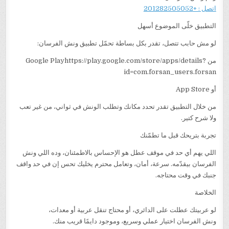
اتصل : +201282505052
التطبيق خلّى الموضوع أسهل
لو مش حابب تتصل، تقدر بكل بساطة تحمّل تطبيق ونش الفرسان:
من Google Playhttps://play.google.com/store/apps/details?
id=com.forsan_users.forsan
أو App Store
من خلال التطبيق تقدر تحدد مكانك وتطلب الونش في ثواني، من غير تعب
ولا شرح كتير.
تجربة بتريحك قبل ما تطمّنك
اللي يهم أي حد في موقف عطل هو الإحساس بالاطمئنان، وده اللي ونش
الفرسان بيقدّمه. سرعة، أمان، وتعامل محترم يخليك تحس إن في حد واقف
جنبك في وقت محتاجه.
الخلاصة
لو عربيتك عطلت على الدائري، أو محتاج تنقل عربية أو معدات،
ونش الفرسان اختيار عملي وسريع، وموجود دايمًا قريب منك.