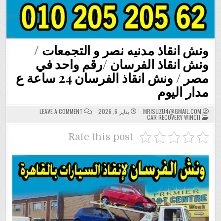
ونش انقاذ مدنيه نصر و التجمعات /
ونش انقاذ الفرسان /رقم واحد في
مصر / ونش انقاذ الفرسان 24 ساعة ع
مدار اليوم
ON
MRISUZU4@GMAIL.COM
يناير 6, 2026
LEAVE A COMMENT
POSTED
ونش
CAR RECOVERY WINCH
IN
انقاذ
مدنيه
نصر
Rate this post
و
التجمعات
/
ونش
انقاذ
الفرسان
/
رقم
واحد
في
مصر
/
ونش
انقاذ