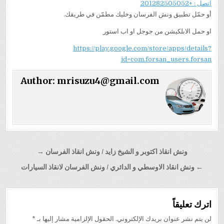
اتصل : +201282505052
أو حمّل تطبيق ونش الفرسان وخليك مطمّن في طريقك.
او حمل الابلكيشن من جوجل او اب استور
https://play.google.com/store/apps/details?
id=com.forsan_users.forsan
Author:
mrisuzu4@gmail.com
تصفّح
ونش انقاذ اكتوبر و الشيخ زايد / ونش انقاذ الفرسان →
المقالات
← ونش انقاذ الاوسطي و الدائري / ونش الفرسان لانقاذ السيارات
اترك تعليقاً
لن يتم نشر عنوان بريدك الإلكتروني.
الحقول الإلزامية مشار إليها بـ
*