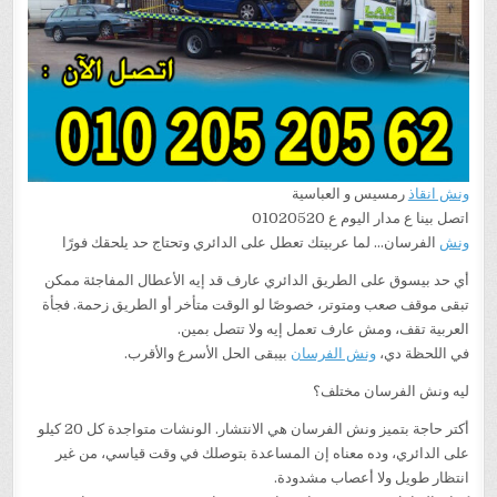
الفرسان
24
ساعة
ع
مدار
اليوم
ونش انقاذ
رمسيس و العباسية
اتصل بينا ع مدار اليوم ع 01020520
ونش
الفرسان… لما عربيتك تعطل على الدائري وتحتاج حد يلحقك فورًا
أي حد بيسوق على الطريق الدائري عارف قد إيه الأعطال المفاجئة ممكن
تبقى موقف صعب ومتوتر، خصوصًا لو الوقت متأخر أو الطريق زحمة. فجأة
العربية تقف، ومش عارف تعمل إيه ولا تتصل بمين.
في اللحظة دي،
ونش الفرسان
بيبقى الحل الأسرع والأقرب.
ليه ونش الفرسان مختلف؟
أكتر حاجة بتميز ونش الفرسان هي الانتشار. الونشات متواجدة كل 20 كيلو
على الدائري، وده معناه إن المساعدة بتوصلك في وقت قياسي، من غير
انتظار طويل ولا أعصاب مشدودة.