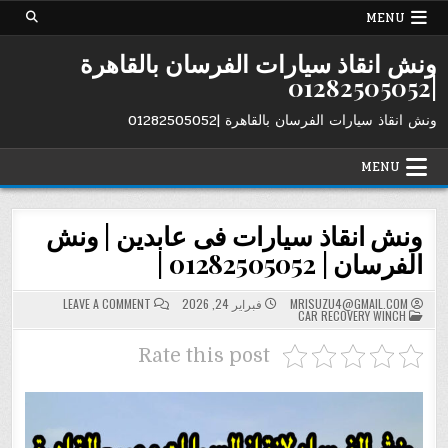
Ski
MENU
t
conten
ونش انقاذ سيارات الفرسان بالقاهرة
|01282505052
ونش انقاذ سيارات الفرسان بالقاهرة |01282505052
MENU
ونش انقاذ سيارات فى عابدين | ونش
الفرسان | 01282505052 |
ON
MRISUZU4@GMAIL.COM
فبراير 24, 2026
LEAVE A COMMENT
POSTED
ونش
CAR RECOVERY WINCH
IN
انقاذ
سيارات
فى
Rate this post
عابدين
|
ونش
الفرسان
|
01282505052
|