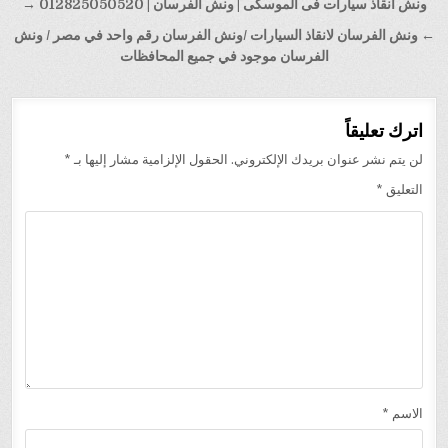
تصفّح
ونش انقاذ سيارات فى الموسكى | ونش الفرسان | 012825050520 →
المقالات
← ونش الفرسان لانقاذ السيارات /ونش الفرسان رقم واحد في مصر / ونش
الفرسان موجود في جميع المحافظات
اترك تعليقاً
لن يتم نشر عنوان بريدك الإلكتروني.
الحقول الإلزامية مشار إليها بـ
*
التعليق
*
الاسم
*