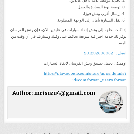
تحديد موقعك بدقة داخل عابدين.
توضيح نوع السيارة والعطل.
إرسال أقرب ونش فورًا.
نقل السيارة بأمان إلى الوجهة المطلوبة.
إذا كنت بحاجة إلى ونش إنقاذ سيارات في عابدين الآن، فإن ونش الفرسان
يوفر لك خدمة احترافية سريعة تحافظ على وقتك وسيارتك في أي وقت من
اليوم.
اتصل : +201282505052
اوممكى تحمل تطبيق ونش الفرسان لانقاذ السيارات
https://play.google.com/store/apps/details?
id=com.forsan_users.forsan
Author:
mrisuzu4@gmail.com