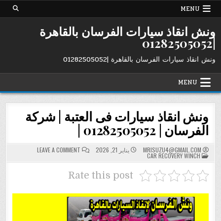
Ski
MENU
t
conten
ونش انقاذ سيارات الفرسان بالقاهرة
|01282505052
ونش انقاذ سيارات الفرسان بالقاهرة |01282505052
MENU
ونش انقاذ سيارات فى العتبة | شركة
الفرسان | 01282505052 |
ON
MRISUZU4@GMAIL.COM
يناير 21, 2026
LEAVE A COMMENT
POSTED
ونش
CAR RECOVERY WINCH
IN
انقاذ
سيارات
فى
Rate this post
العتبة
|
شركة
الفرسان
|
01282505052
|