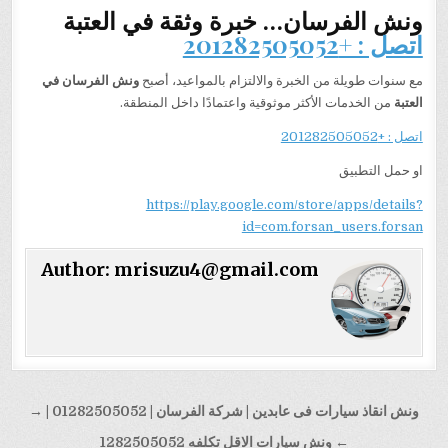
ونش الفرسان… خبرة وثقة في العتبة
اتصل : +201282505052
مع سنوات طويلة من الخبرة والالتزام بالمواعيد، أصبح
ونش الفرسان في
العتبة
من الخدمات الأكثر موثوقية واعتمادًا داخل المنطقة.
اتصل : +201282505052
او حمل التطبيق
https://play.google.com/store/apps/details?
id=com.forsan_users.forsan
Author:
mrisuzu4@gmail.com
تصفّح
ونش انقاذ سيارات فى عابدين | شركة الفرسان | 01282505052 | →
المقالات
← ونش سيارات الاقل تكلفه 1282505052