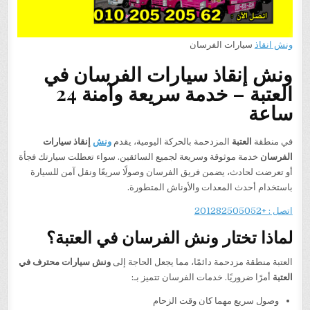
ونش انقاذ
سيارات الفرسان
ونش إنقاذ سيارات الفرسان في
العتبة – خدمة سريعة وآمنة 24
ساعة
في منطقة
العتبة
المزدحمة بالحركة اليومية، يقدم
ونش
إنقاذ سيارات
الفرسان
خدمة موثوقة وسريعة لجميع السائقين. سواء تعطلت سيارتك فجأة
أو تعرضت لحادث، يضمن فريق الفرسان وصولًا سريعًا ونقل آمن للسيارة
باستخدام أحدث المعدات والأوناش المتطورة.
اتصل : +201282505052
لماذا تختار ونش الفرسان في العتبة؟
العتبة منطقة مزدحمة دائمًا، مما يجعل الحاجة إلى
ونش سيارات محترف في
العتبة
أمرًا ضروريًا. خدمات الفرسان تتميز بـ:
وصول سريع مهما كان وقت الزحام