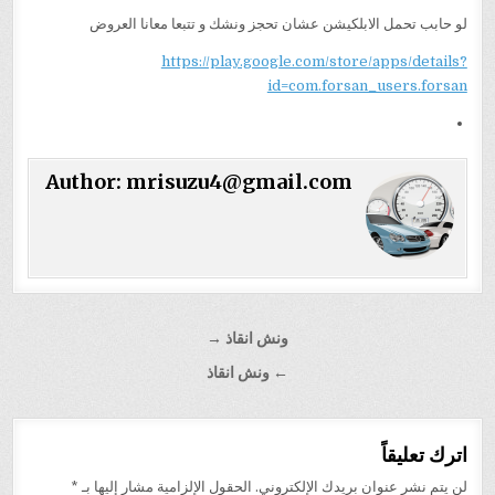
لو حابب تحمل الابلكيشن عشان تحجز ونشك و تتبعا معانا العروض
https://play.google.com/store/apps/details?
id=com.forsan_users.forsan
Author:
mrisuzu4@gmail.com
تصفّح
ونش انقاذ →
المقالات
← ونش انقاذ
اترك تعليقاً
لن يتم نشر عنوان بريدك الإلكتروني.
الحقول الإلزامية مشار إليها بـ
*