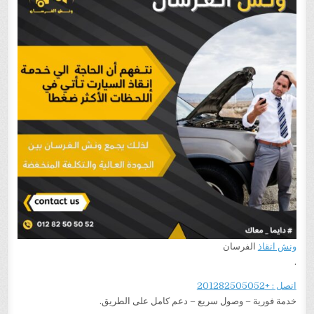
جميع
انحاء
الجمهورية
ونش انقاذ
الفرسان
.
اتصل : +201282505052
خدمة فورية – وصول سريع – دعم كامل على الطريق.