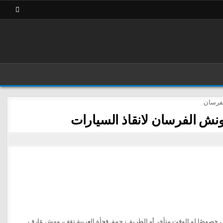
نش الفرسان لانقاذ السيارات
 خصوصًا لو الوقت متأخر أو الطريق زحمة. فجأة العربية تقف، ومش عارف