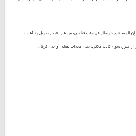
نشات متواجدة كل 20 كيلو على الدائري، وده معناه إن المساعدة بتوصلك في وقت قياسي، من غير انتظار طويل ولا أعصاب
أي ضرر، سواء كانت ملاكي، نقل، معدات تقيلة، أو حتى كرفان.