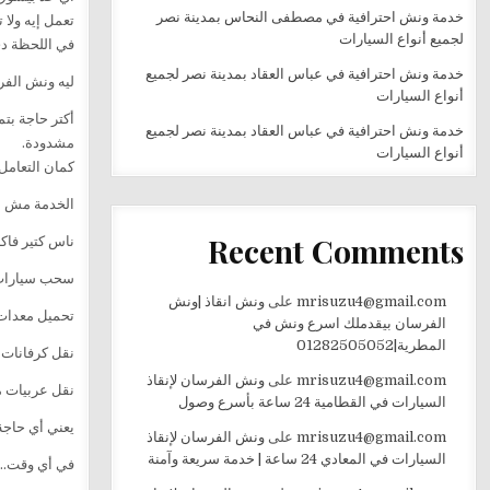
خدمة ونش احترافية في مصطفى النحاس بمدينة نصر
تعمل إيه ولا 
لجميع أنواع السيارات
في اللحظة دي
خدمة ونش احترافية في عباس العقاد بمدينة نصر لجميع
ليه ونش الف
أنواع السيارات
خدمة ونش احترافية في عباس العقاد بمدينة نصر لجميع
مشدودة.
أنواع السيارات
كمان التعامل
الخدمة مش ب
Recent Comments
ناس كتير فاك
سحب سيارات 
mrisuzu4@gmail.com
على
ونش انقاذ |ونش
تحميل معدات 
الفرسان بيقدملك اسرع ونش في
المطرية|01282505052
نقل كرفانات
mrisuzu4@gmail.com
على
ونش الفرسان لإنقاذ
نقل عربيات م
السيارات في القطامية 24 ساعة بأسرع وصول
يعني أي حاجة
mrisuzu4@gmail.com
على
ونش الفرسان لإنقاذ
السيارات في المعادي 24 ساعة | خدمة سريعة وآمنة
في أي وقت… ل