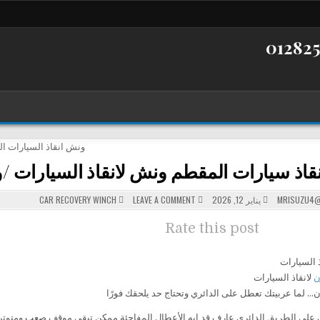
قاذ سيارات المقطم ونش لانقاذ السيارات /و
POSTED
ON
MRISUZU4@
يناير 12, 2026
LEAVE A COMMENT
CAR RECOVERY WINCH
ونش
IN
انقاذ
سيارات
Rate this post
المقطم
ونش
لانقاذ
السيارات
/
ونش
ن
لانقاذ السيارات
الفرسان
لانقاذ
… لما عربيتك تعطل على الدائري وتحتاج حد يلحقك فورًا
السيارات
على الطريق الدائري عارف قد إيه الأعطال المفاجئة ممكن تبقى موقف صعب ومتوتر،