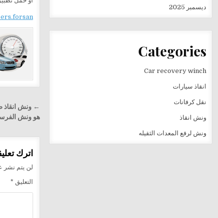
أو حمّل تطب
ديسمبر 2025
sers.forsan
Categories
Car recovery winch
انقاذ سيارات
نقل كرفانات
تصفّح
← ونش انقاذ ط
المقالا
هو ونش الفرس
ونش انقاذ
ونش لرفع المعدات الثقيله
اترك تعليقا
لن يتم نشر عن
التعليق
*