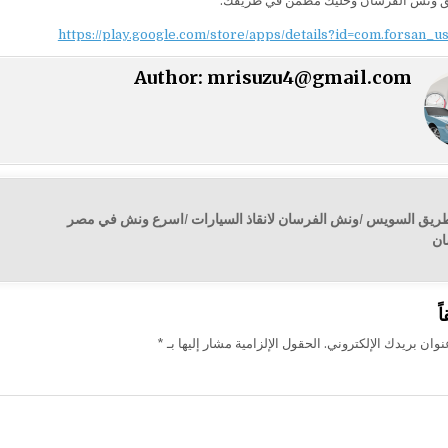
يق ونش الفرسان وخليك مطمّن في طريقك.
https://play.google.com/store/apps/details?id=com.forsan_u
Author:
mrisuzu4@gmail.com
ريق السويس /ونش الفرسان لانقاذ السيارات /اسرع ونش في مصر
ت
ان
ً
وان بريدك الإلكتروني.
الحقول الإلزامية مشار إليها بـ
*