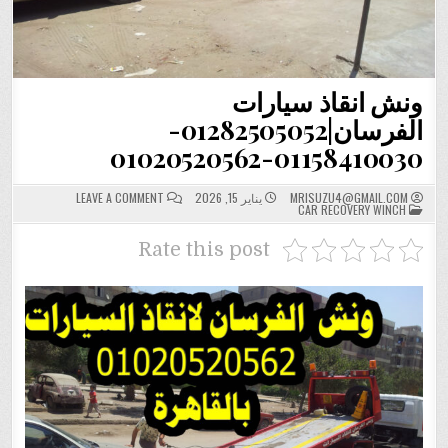
ونش انقاذ سيارات
الفرسان|01282505052-
01158410030-01020520562
ON
MRISUZU4@GMAIL.COM
يناير 15, 2026
LEAVE A COMMENT
POSTED
ونش
CAR RECOVERY WINCH
IN
انقاذ
سيارات
Rate this post
01158410030-
01020520562