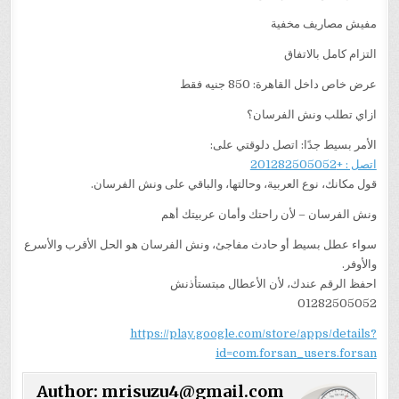
مفيش مصاريف مخفية
التزام كامل بالاتفاق
عرض خاص داخل القاهرة: 850 جنيه فقط
ازاي تطلب ونش الفرسان؟
الأمر بسيط جدًا: اتصل دلوقتي على:
اتصل : +201282505052
قول مكانك، نوع العربية، وحالتها، والباقي على ونش الفرسان.
ونش الفرسان – لأن راحتك وأمان عربيتك أهم
سواء عطل بسيط أو حادث مفاجئ، ونش الفرسان هو الحل الأقرب والأسرع
والأوفر.
احفظ الرقم عندك، لأن الأعطال مبتستأذنش
01282505052
https://play.google.com/store/apps/details?
id=com.forsan_users.forsan
Author:
mrisuzu4@gmail.com