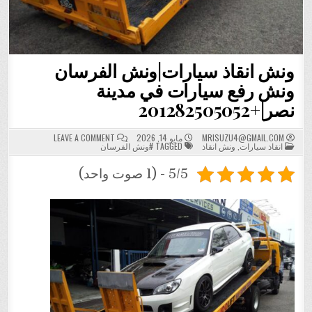
ونش انقاذ سيارات|ونش الفرسان
ونش رفع سيارات في مدينة
نصر|+201282505052
ON
MRISUZU4@GMAIL.COM
مايو 14, 2026
LEAVE A COMMENT
POSTED
ونش
انقاذ سيارات
,
ونش انقاذ
TAGGED
#ونش الفرسان
IN
انقاذ
سيارات|
ونش
5/5 - (1 صوت واحد)
الفرسان
ونش
رفع
سيارات
في
مدينة
نصر|+201282505052