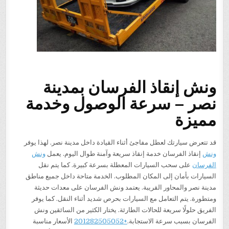
ونش إنقاذ الفرسان بمدينة
نصر – سرعة الوصول وخدمة
مميزة
قد تتعرض سيارتك لعطل مفاجئ أثناء القيادة داخل مدينة نصر. لهذا يوفر
ونش
إنقاذ الفرسان خدمة إنقاذ سريعة وآمنة طوال اليوم. يعمل
ونش
الفرسان
على سحب السيارات المعطلة بسرعة كبيرة. كما يتم نقل
السيارات بأمان إلى المكان المطلوب. الخدمة متاحة داخل جميع مناطق
مدينة نصر والمحاور القريبة. يعتمد ونش الفرسان على معدات حديثة
ومتطورة. يتم التعامل مع السيارات بحرص شديد أثناء النقل. كما يوفر
الفريق حلولًا سريعة للحالات الطارئة. يختار الكثير من السائقين ونش
الفرسان بسبب سرعة الاستجابة.
+201282505052
الأسعار مناسبة