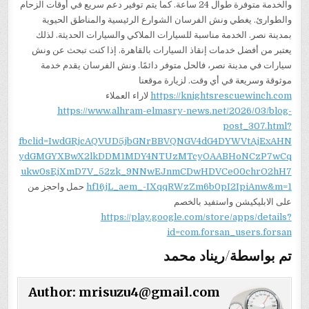
والخدمة متوفرة طوال 24 ساعة. كما يتم توفير دعم سريع في أوقات الزحام
والطوارئ. يغطي ونش الفرسان الشوارع الرئيسية والمناطق الحيوية
بمدينة نصر. الخدمة مناسبة للسيارات الملاكي والسيارات الحديثة. لذلك
يعتبر من أفضل خدمات إنقاذ السيارات بالقاهرة. إذا كنت تبحث عن ونش
سيارات في مدينة نصر، فالحل متوفر دائمًا. ونش الفرسان يقدم خدمة
موثوقة وسريعة في أي وقت. لزيارة موقعنا
https://knightsrescuewinch.com
لاراء العملاء
https://www.alhram-elmasry-news.net/2026/03/blog-
post_307.html?
fbclid=IwdGRjcAQVUD5jbGNrBBVQNGV4dG4DYWVtAjExAHN
ydGMGYXBwX2lkDDM1MDY4NTUzMTcyOAABHoNCzP7wCq
ukw0sEjXmD7V_52zk_9NNwEJnmCDwHDVCe00chrO2hH7
hf16jL_aem_-IXqqRWzZm6b0pI2IpiAnw&m=1
حمل واحجز من
على الابليكيشن واستفيد بالخصم
https://play.google.com/store/apps/details?
id=com.forsan_users.forsan
تم بواسطة/ريناد محمد
Author:
mrisuzu4@gmail.com