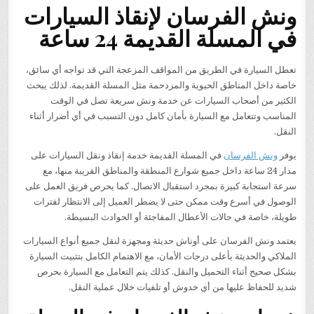
ونش الفرسان لإنقاذ السيارات
في المسلة القديمة 24 ساعة
تعطل السيارة في الطريق من المواقف المزعجة التي قد تواجه أي سائق،
خاصة داخل المناطق الحيوية والمزدحمة مثل المسلة القديمة. لذلك يبحث
الكثير من أصحاب السيارات عن خدمة ونش سريعة تصل في الوقت
المناسب وتتعامل مع السيارة بأمان كامل دون التسبب في أي أضرار أثناء
النقل.
يوفر
ونش الفرسان
في المسلة القديمة خدمة إنقاذ ونقل السيارات على
مدار 24 ساعة داخل جميع شوارع المنطقة والمناطق القريبة منها، مع
سرعة استجابة كبيرة بمجرد استقبال الاتصال. كما يحرص فريق العمل على
الوصول في أسرع وقت ممكن حتى لا يضطر العميل إلى الانتظار لفترات
طويلة، خاصة في حالات الأعطال المفاجئة أو الحوادث البسيطة.
يعتمد ونش الفرسان على أوناش حديثة ومجهزة لنقل جميع أنواع السيارات
الملاكي والحديثة بأعلى درجات الأمان، مع الاهتمام الكامل بتثبيت السيارة
بشكل صحيح أثناء التحميل والنقل. كذلك يتم التعامل مع السيارة بحرص
شديد للحفاظ عليها من أي خدوش أو تلفيات خلال عملية النقل.