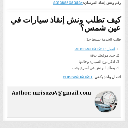
رقم ونش إنقاذ الفرسان:
+201282505052
كيف تطلب ونش إنقاذ سيارات في
عين شمس؟
طلب الخدمة بسيط جدًا:
اتصل : +201282505052
حدد موقعك بدقة
اذكر نوع السيارة وحالتها
يصلك الونش في أسرع وقت
اتصال واحد يكفي:
+201282505052
Author:
mrisuzu4@gmail.com