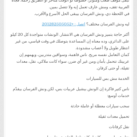
تبقى موقف صعب ومتوتر، خصوصًا لو الوقت متأخر أو الطريق زحمة. فجأة
العربية تقف، ومش عارف تعمل إيه ولا تتصل بمين.
في اللحظة دي، ونش الفرسان بيبقى الحل الأسرع والأقرب.
ليه ونش الفرسان مختلف؟
اتصل : +201282505052
أكتر حاجة بتميز ونش الفرسان هي الانتشار. الونشات متواجدة كل 20 كيلو
على الدائري، وده معناه إن المساعدة بتوصلك في وقت قياسي، من غير
انتظار طويل ولا أعصاب مشدودة.
كمان التعامل نفسه مريح. ناس فاهمة، وسواقين متدربين، ويهمهم إن
عربيتك تتحمل بأمان ومن غير أي ضرر، سواء كانت ملاكي، نقل، معدات
تقيلة، أو حتى كرفان.
الخدمة مش بس للسيارات
ناس كتير فاكرة إن الونش بيشيل عربيات بس، لكن ونش الفرسان بيقدّم
خدمات أوسع:
سحب سيارات معطلة أو عاملة حادثة
تحميل معدات ثقيلة
نقل كرفانات