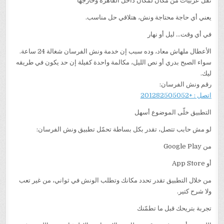
نقل عربيات من مكان لمكان داخل القاهرة وخارجها
يعني أي حاجة محتاجة ونش، هتلاقي حل مناسب.
في أي وقت… ليل أو نهار
الأعطال ملهاش معاد، وده سبب إن خدمة ونش الفرسان شغالة 24 ساعة.
سواء الصبح بدري أو نص الليل، مكالمة واحدة كفيلة إن حد يكون في طريقه
ليك.
رقم ونش الفرسان:
اتصل : +201282505052
التطبيق خلّى الموضوع أسهل
لو مش حابب تتصل، تقدر بكل بساطة تحمّل تطبيق ونش الفرسان:
من Google Play
أو App Store
من خلال التطبيق تقدر تحدد مكانك وتطلب الونش في ثواني، من غير تعب
ولا شرح كتير.
تجربة بتريحك قبل ما تطمّنك