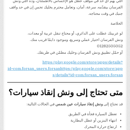
اللي يهم أي حد في موقف عطل هو الإحساس بالاطمئنان، وده اللي ونش
الفرسان بيقدّمه. سرعة، أمان، وتعامل محترم يخليك تحس إن في حد واقف
جنبك في وقت محتاجه.
الخلاصة
لو عربيتك عطلت على الدائري، أو محتاج تنقل عربية أو معدات،
ونش الفرسان اختيار عملي وسريع، وموجود دايمًا قريب منك.
01282505052
أو حمّل تطبيق ونش الفرسان وخليك مطمّن في طريقك.
https://play.google.com/store/apps/details?
id=com.forsan_users.forsanhttps://play.google.com/store/app
s/details?id=com.forsan_users.forsan
متى تحتاج إلى ونش إنقاذ سيارات؟
قد تحتاج إلى
ونش إنقاذ سيارات عين شمس
في الحالات التالية:
تعطل السيارة فجأة في الطريق
انتهاء البنزين أو عطل البطارية
ارتفاع حرارة المحرك