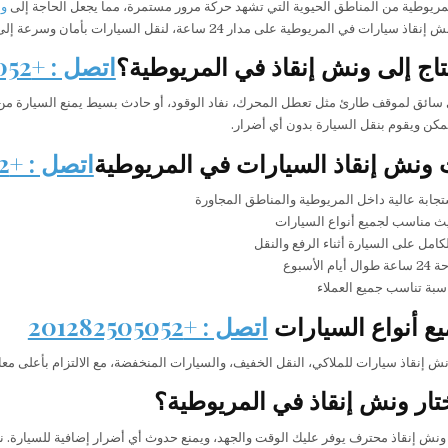
لمريوطية من المناطق الحيوية التي تشهد حركة مرور مستمرة، مما يجعل الحاجة إلى
و
ي المريوطية على مدار 24 ساعة، لنقل السيارات بأمان وسرعة إلى أي مكان داخل القاهرة أو خارجها.
اج إلى ونش إنقاذ في المريوطية؟
اتصل : +201282505052
سائق لموقف طارئ مثل تعطل المحرك، نفاد الوقود، أو حادث بسيط يمنع السيارة من ا
ن ويقوم بنقل السيارة بدون أي أضرار.
ونش إنقاذ السيارات في المريوطية
اتصل : +201282505052
ابة عالية داخل المريوطية والمناطق المجاورة
 مناسب لجميع أنواع السيارات
كامل على السيارة أثناء الرفع والنقل
م الأسبوع
سبة تناسب جميع العملاء
ع أنواع السيارات
اتصل : +201282505052
 إنقاذ سيارات للملاكي، النقل الخفيف، والسيارات المنخفضة، مع الالتزام بأعلى معاي
ختار ونش إنقاذ في المريوطية؟
 ونش إنقاذ محترف يوفر عليك الوقت والجهد، ويمنع حدوث أي أضرار إضافية للسيارة. 