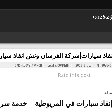
اذ سيارات|شركة الفرسان ونش انقاذ سيارات في ال
POSTED
ON
MRISUZU4@
يناير 8, 2026
LEAVE A COMMENT
CAR RECOVERY WINCH
ونش
IN
انقاذ
سيارات|
Rate this post
شركة
الفرسان
ونش
انقاذ
سيارات
في
ارات
المريوطية|01282505052
اذ سيارات في المريوطية – خدمة سريعة وآمن