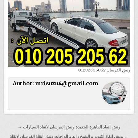
ونش الفرسان 01282505052
Author:
mrisuzu4@gmail.com
تصفّح
ونش انقاذ القاهرة الجديدة ونش الفرسان لانقاذ السيارات →
المقالات
← ونش انقاذ اكتوبر و الشيخ زايد و الواحات ونش انقاذ الفرسان لانقاذ