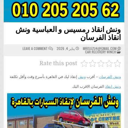
ونش انقاذ رمسيس و العباسية ونش
انقاذ الفرسان
ON
MRISUZU4@GMAIL.COM
يناير 4, 2026
LEAVE A COMMENT
POSTED
ونش
CAR RECOVERY WINCH
IN
انقاذ
رمسيس
و
Rate this post
العباسية
ونش
انقاذ
الفرسان
ونش الفرسان
– أقرب
ونش
إنقاذ ليك في القاهرة بأسرع وقت وأقل تكلفة
ونش انقاذ
الفرسان الاقرب اليك