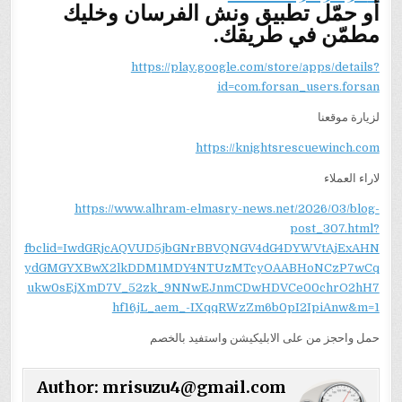
أو حمّل تطبيق ونش الفرسان وخليك
مطمّن في طريقك.
https://play.google.com/store/apps/details?
id=com.forsan_users.forsan
لزيارة موقعنا
https://knightsrescuewinch.com
لاراء العملاء
https://www.alhram-elmasry-news.net/2026/03/blog-
post_307.html?
fbclid=IwdGRjcAQVUD5jbGNrBBVQNGV4dG4DYWVtAjExAHN
ydGMGYXBwX2lkDDM1MDY4NTUzMTcyOAABHoNCzP7wCq
ukw0sEjXmD7V_52zk_9NNwEJnmCDwHDVCe00chrO2hH7
hf16jL_aem_-IXqqRWzZm6b0pI2IpiAnw&m=1
حمل واحجز من على الابليكيشن واستفيد بالخصم
Author:
mrisuzu4@gmail.com