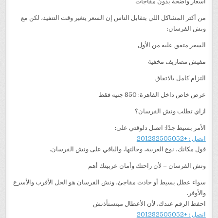
أسعار واضحة بدون مفاجآت
من أكتر المشاكل اللي بتقابل الناس إن السعر يتغير وقت التنفيذ، لكن مع
ونش الفرسان:
السعر متفق عليه من الأول
مفيش مصاريف مخفية
التزام كامل بالاتفاق
عرض خاص داخل القاهرة: 850 جنيه فقط
ازاي تطلب ونش الفرسان؟
الأمر بسيط جدًا: اتصل دلوقتي على:
اتصل : +201282505052
قول مكانك، نوع العربية، وحالتها، والباقي على ونش الفرسان.
ونش الفرسان – لأن راحتك وأمان عربيتك أهم
سواء عطل بسيط أو حادث مفاجئ، ونش الفرسان هو الحل الأقرب والأسرع
والأوفر.
احفظ الرقم عندك، لأن الأعطال مبتستأذنش
اتصل : +201282505052