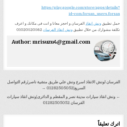
https://play.google.com/store/apps/details?
id=com.forsan_users.forsan
حمل تطبيق
ونش انقاذ
الفرسان و احجز معانا و انت فى مكانك و اعرف
تكلفة مشوارك من خلال تطبيق
ونش انقاذ الفرسان
01020520562
Author:
mrisuzu4@gmail.com
تصفّح
الفرسان لونش الانقاذ اسرع ونش علي طريق منشية ناصر|رقم التواصل
المقالات
السريع|01282505052 →
← ونش انقاذ سيارات مدينة نصر و المقطم و الدائرى|ونش انقاذ سيارات
الفرسان 01282505052
اترك تعليقاً