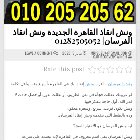
ونش انقاذ القاهرة الجديدة ونش انقاذ
الفرسان| 01282505052
ON
MRISUZU4@GMAIL.COM
يناير 5, 2026
LEAVE A COMMENT
POSTED
ونش
CAR RECOVERY WINCH
IN
انقاذ
القاهرة
الجديدة
Rate this post
ونش
انقاذ
الفرسان|
01282505052
ونش الفرسان
– أقرب
ونش
إنقاذ ليك في القاهرة بأسرع وقت وأقل تكلفة
لو عربيتك عطلت فجأة في نص الطريق، أو بطلت تدور، أو حصل حادث لا
قدر الله، أول حاجة بتفكر فيها:
ونش يكون قريب، سريع، وسعره معقول
وده بالظبط اللي بيقدمه ونش إنقاذ الفرسان.
ليه ونش الفرسان هو الاختيار الصح؟
ونش الفرسان بقى اسم معروف في القاهرة لإنه بيعتمد على سرعة