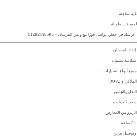
كية مفاجئة
لمسافات طويلة
بيتك في خطر، تواصل فورًا مع ونش الفرسان – 01282445566
نقاذ الفرسان
متكاملة تشمل:
يع أنواع السيارات
لاكي والـSUV
لنقل والجامبو
ت بعد الحوادث
لزيرو من المعارض
ة
وتوصيل بنزين