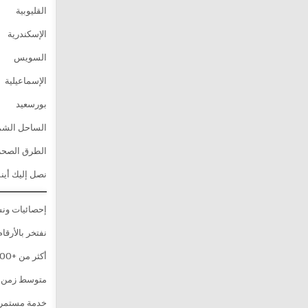
القليوبية
الإسكندرية
السويس
الإسماعيلية
بورسعيد
الساحل الشم
الطرق الصحرا
نصل إليك أين
إحصائيات ونش
نفتخر بالأرقام 
أكثر من +20,000 عملية إنقاذ ناجحة
متوسط زمن الوصول: 30 د
خدمة مستمرة 24 ساعة بدون 