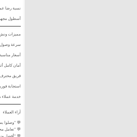
نسبة رضا عملاء
أسطول مجهز ل
مميزات ونش 
سرعة وصول ق
أسعار مناسبة
أمان كامل أثن
فريق محترف
استجابة فوري
خدمة عملاء مت
آراء العملاء
💬 “وصلوا بس
💬 “تعامل مح
💬 “أفضل ونش