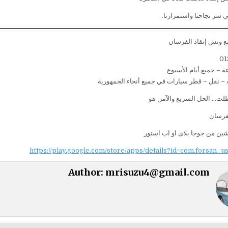
ي سر نجاحنا واستمرارنا.
ع ونش إنقاذ الفرسان
01
– نقل – قطر سيارات في جميع أنحاء الجمهورية
لت… الحل السريع والآمن هو
لفرسان
شين من جوجا بلاى او اب استور
https://play.google.com/store/apps/details?id=com.forsan_u
Author:
mrisuzu4@gmail.com