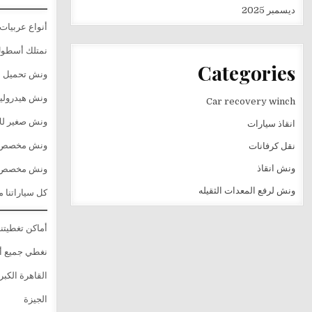
ديسمبر 2025
أنواع عربيات 
نمتلك أسطول 
Categories
ونش تحميل مسطح 
ونش هيدروليك
Car recovery winch
ونش صغير للأ
انقاذ سيارات
ونش مخصص لل
نقل كرفانات
ونش انقاذ
ونش مخصص لل
ونش لرفع المعدات الثقيله
كل سياراتنا م
أماكن تغطيتن
نغطي جميع أن
القاهرة الكبر
الجيزة