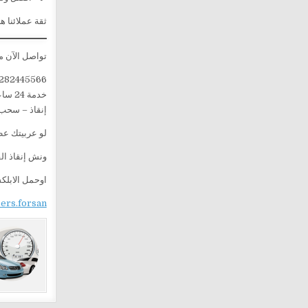
ثقة عملائنا ه
تواصل الآن م
282445566
خدمة 24 ساعة – جميع أيام الأسبوع
إنقاذ – سحب 
لو عربيتك عط
ونش إنقاذ ا
اوحمل الابلك
sers.forsan