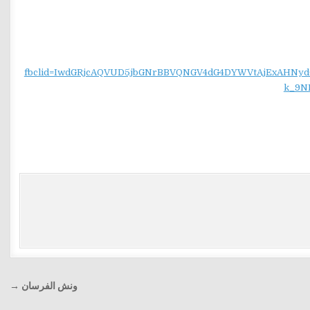
fbclid=IwdGRjcAQVUD5jbGNrBBVQNGV4dG4DYWVtAjExAH
k_9N
ونش الفرسان →