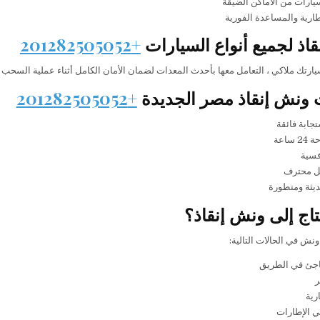
يارات من الأماكن الضيقة
ارية والمساعدة الفورية
اذ لجميع أنواع السيارات
+201282505052
ارتك ملاكي ، التعامل معها بأحدث المعدات لضمان الأمان الكامل أثناء عملية السحب و
 ونش إنقاذ مصر الجديدة
+201282505052
جابة فائقة
ساعة
فسية
ل محترف
يثة ومتطورة
اج إلى ونش إنقاذ؟
ونش في الحالات التالية:
جئ في الطريق
ر
رية
 الإطارات