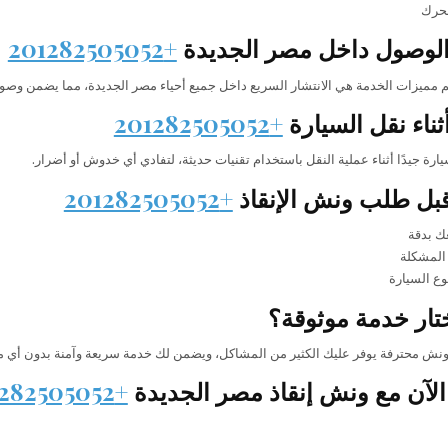
حرك
لوصول داخل مصر الجديدة
+201282505052
 مميزات الخدمة هي الانتشار السريع داخل جميع أحياء مصر الجديدة، مما يضمن وص
أثناء نقل السيارة
+201282505052
يارة جيدًا أثناء عملية النقل باستخدام تقنيات حديثة، لتفادي أي خدوش أو أضرار.
قبل طلب ونش الإنقاذ
+201282505052
ك بدقة
 المشكلة
وع السيارة
ختار خدمة موثوقة؟
ونش محترفة يوفر عليك الكثير من المشاكل، ويضمن لك خدمة سريعة وآمنة بدون أي م
لآن مع ونش إنقاذ مصر الجديدة
+201282505052