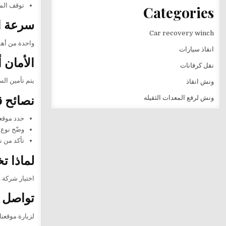
توقف الم
Categories
سرعة ا
Car recovery winch
واحدة من أهم
انقاذ سيارات
الأمان 
نقل كرفانات
يتم تأمين الس
ونش انقاذ
نصائح 
ونش لرفع المعدات الثقيله
حدد موقع
وضّح نوع
تأكد من ن
لماذا ت
اختيار شركة 
تواصل ا
لزيارة موقعنا