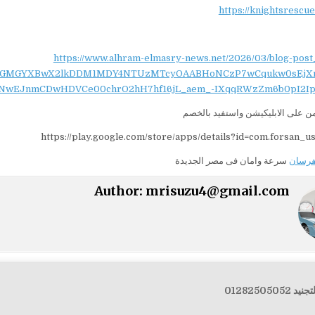
https://knightsrescu
https://www.alhram-elmasry-news.net/2026/03/blog-post
NydGMGYXBwX2lkDDM1MDY4NTUzMTcyOAABHoNCzP7wCqukw0sEjX
NwEJnmCDwHDVCe00chrO2hH7hf16jL_aem_-IXqqRWzZm6b0pI2Ip
 على الابليكيشن واستفيد بالخصم
https://play.google.com/store/apps/details?id=com.forsan_u
لفرسان
سرعة وامان فى مصر الجديدة
Author:
mrisuzu4@gmail.com
012825050
ت