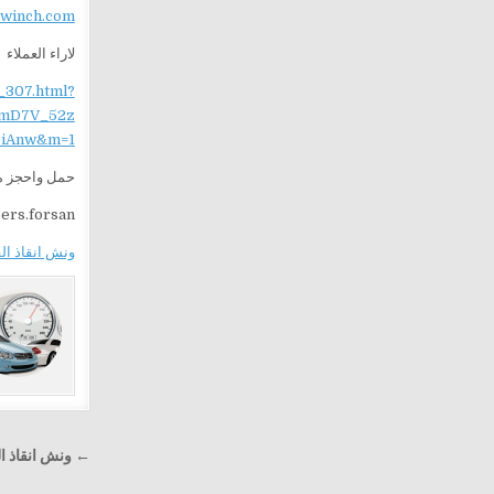
ewinch.com
لاراء العملاء
_307.html?
mD7V_52z
iAnw&m=1
حمل واحجز من
sers.forsan
ونش انقاذ ا
تصفّح
← ونش انقاذ التجنيد 52
المقالا