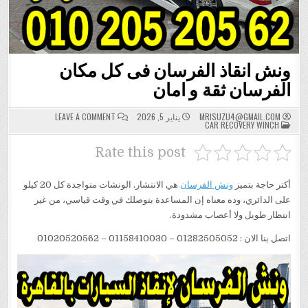
ونش انقاذ الفرسان فى كل مكان
الفرسان ثقة و امان
ON
MRISUZU4@GMAIL.COM
يناير 5, 2026
LEAVE A COMMENT
POSTED
ونش
CAR RECOVERY WINCH
IN
انقاذ
الفرسان
فى
Rate this post
كل
مكان
الفرسان
ثقة
أكتر حاجة بتميز
ونش الفرسان
هي الانتشار. الونشات متواجدة كل 20 كيلو
و
امان
على الدائري، وده معناه إن المساعدة بتوصلك في وقت قياسي، من غير
انتظار طويل ولا أعصاب مشدودة.
اتصل بنا الان : 01282505052 – 01158410030 – 01020520562