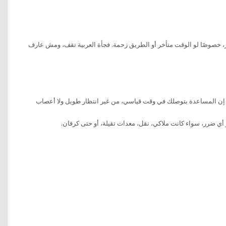
 خصوصًا لو الوقت متأخر أو الطريق زحمة. فجأة العربية تقف، ومش عارف
نشات متواجدة كل 20 كيلو على الدائري، وده معناه إن المساعدة بتوصلك في وقت قياسي، من غير انتظار طويل ولا أعصاب
أي ضرر، سواء كانت ملاكي، نقل، معدات تقيلة، أو حتى كرفان.