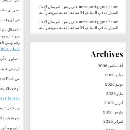
نقل عربيات م
mrisuzu4@gmail.com
على
ونش الفرسان لإنقاذ
يعني أي حاجة
السيارات في المعادي 24 ساعة | خدمة سريعة وآمنة
في أي وقت… ل
mrisuzu4@gmail.com
على
ونش الفرسان لإنقاذ
السيارات في المعادي 24 ساعة | خدمة سريعة وآمنة
الأعطال ملهاش
سواء الصبح ب
رقم ونش الف
اتصل : +201282505052
Archives
التطبيق خلّى
أغسطس 2026
لو مش حابب 
يوليو 2026
من Google Play
يونيو 2026
أو App Store
مايو 2026
sers.forsan
أبريل 2026
من خلال التط
مارس 2026
تجربة بتريحك
فبراير 2026
اللي يهم أي 