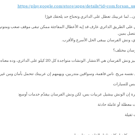
https://play.google.com/store/apps/details?id=com.forsan_u
… لما عربيتك تعطل على الدائري وتحتاج حد يلحقك فورًا
على الطريق الدائري عارف قد إيه الأعطال المفاجئة ممكن تبقى موقف صعب ومتوتر،
تتصل بمين.
، ونش الفرسان بيبقى الحل الأسرع والأقرب.
رسان مختلف؟
أكتر حاجة بتميز ونش الفرسان هي الانتشار. الو
 نفسه مريح. ناس فاهمة، وسواقين متدربين، ويهمهم إن عربيتك تتحمل بأمان ومن غير 
س للسيارات
رة إن الونش بيشيل عربيات بس، لكن ونش الفرسان بيقدّم خدمات أوسع:
معطلة أو عاملة حادثة
ثقيلة