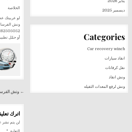
يناير 2026
الخلاصة
ديسمبر 2025
لو عربيتك عط
ونش الفرسان 
282505052
Categories
أو حمّل تطب
Car recovery winch
انقاذ سيارات
نقل كرفانات
ونش انقاذ
ونش لرفع المعدات الثقيله
تصفّح
← ونش الفرسان 
المقالا
اترك تعليقا
لن يتم نشر عن
التعليق
*