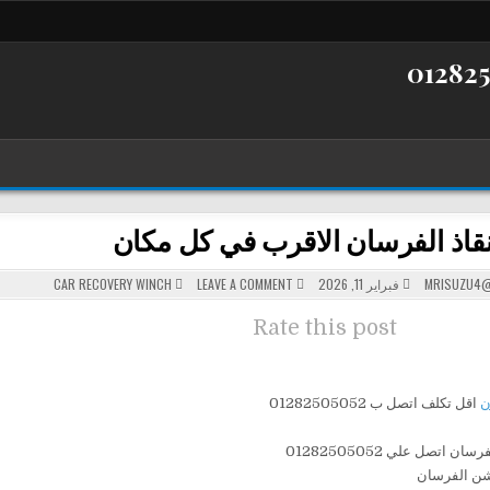
قاذ الفرسان الاقرب في كل مكان
POSTED
ON
MRISUZU4@
فبراير 11, 2026
LEAVE A COMMENT
CAR RECOVERY WINCH
ونش
IN
انقاذ
الفرسان
Rate this post
الاقرب
في
كل
مكان
ن
اقل تكلف اتصل ب 01282505052
سان اتصل علي 01282505052
يشن الفرسان