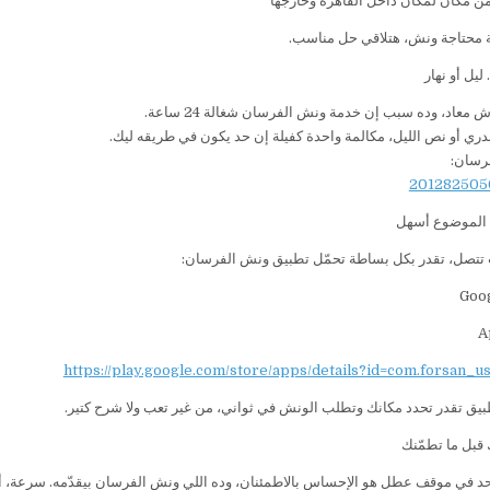
ن مكان لمكان داخل القاهرة وخارجها
 محتاجة ونش، هتلاقي حل مناسب.
يل أو نهار
 معاد، وده سبب إن خدمة ونش الفرسان شغالة 24 ساعة.
دري أو نص الليل، مكالمة واحدة كفيلة إن حد يكون في طريقه ليك.
رسان:
 الموضوع أسهل
تتصل، تقدر بكل بساطة تحمّل تطبيق ونش الفرسان:
https://play.google.com/store/apps/details?id=com.forsan_u
بيق تقدر تحدد مكانك وتطلب الونش في ثواني، من غير تعب ولا شرح كتير.
 قبل ما تطمّنك
حد في موقف عطل هو الإحساس بالاطمئنان، وده اللي ونش الفرسان بيقدّمه. سرعة، 