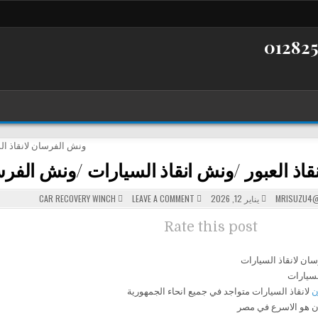
اذ العبور /ونش انقاذ السيارات /ونش الفرس
POSTED
ON
MRISUZU4@
يناير 12, 2026
LEAVE A COMMENT
CAR RECOVERY WINCH
ونش
IN
انقاذ
العبور
Rate this post
/
ونش
انقاذ
السيارات
/
ونش
لسيارات
الفرسان
لانقاذ
ن
لانقاذ السيارات متواجد في جميع انحاء الجمهورية
السيارات
 هو الاسرع في مصر