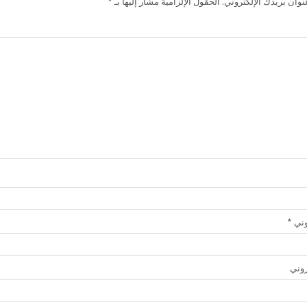
وان بريدك الإلكتروني.
الحقول الإلزامية مشار إليها بـ
*
روني
*
روني