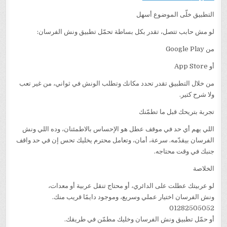
التطبيق خلّى الموضوع أسهل
لو مش حابب تتصل، تقدر بكل بساطة تحمّل تطبيق ونش الفرسان:
من Google Play
أو App Store
من خلال التطبيق تقدر تحدد مكانك وتطلب الونش في ثواني، من غير تعب
ولا شرح كتير.
تجربة بتريحك قبل ما تطمّنك
اللي يهم أي حد في موقف عطل هو الإحساس بالاطمئنان، وده اللي ونش
الفرسان بيقدّمه. سرعة، أمان، وتعامل محترم يخليك تحس إن في حد واقف
جنبك في وقت محتاجه.
الخلاصة
لو عربيتك عطلت على الدائري، أو محتاج تنقل عربية أو معدات،
ونش الفرسان اختيار عملي وسريع، وموجود دايمًا قريب منك.
01282505052
أو حمّل تطبيق ونش الفرسان وخليك مطمّن في طريقك.