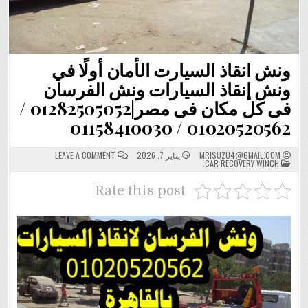
ونش انقاذ السيارت الأمان أولًا في
ونش إنقاذ السيارات ونش الفرسان
فى كل مكان فى مصر|01282505052 /
01020520562 / 01158410030
ON
MRISUZU4@GMAIL.COM
يناير 7, 2026
LEAVE A COMMENT
POSTED
ونش
CAR RECOVERY WINCH
IN
انقاذ
السيارت
الأمان
Rate this post
أولًا
في
ونش
إنقاذ
السيارات
ونش
الفرسان
فى
كل
مكان
فى
مصر|82505052
/
01020520562