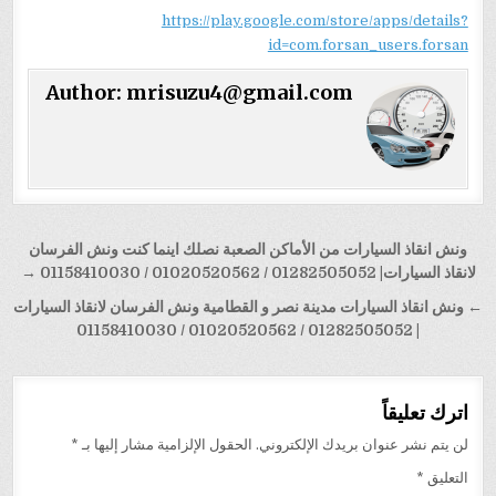
https://play.google.com/store/apps/details?
id=com.forsan_users.forsan
Author:
mrisuzu4@gmail.com
تصفّح
ونش انقاذ السيارات من الأماكن الصعبة نصلك اينما كنت ونش الفرسان
المقالات
لانقاذ السيارات| 01282505052 / 01020520562 / 01158410030 →
← ونش انقاذ السيارات مدينة نصر و القطامية ونش الفرسان لانقاذ السيارات
| 01282505052 / 01020520562 / 01158410030
اترك تعليقاً
لن يتم نشر عنوان بريدك الإلكتروني.
الحقول الإلزامية مشار إليها بـ
*
التعليق
*