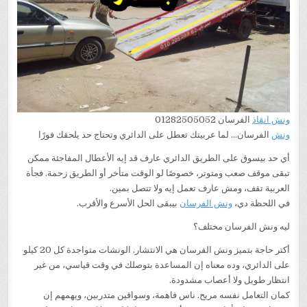
/
01158410030
ونش انقاذ
الفرسان 01282505052
ونش
الفرسان… لما عربيتك تعطل على الدائري وتحتاج حد يلحقك فورًا
أي حد بيسوق على الطريق الدائري عارف قد إيه الأعطال المفاجئة ممكن
تبقى موقف صعب ومتوتر، خصوصًا لو الوقت متأخر أو الطريق زحمة. فجأة
العربية تقف، ومش عارف تعمل إيه ولا تتصل بمين.
في اللحظة دي،
ونش الفرسان
بيبقى الحل الأسرع والأقرب.
ليه ونش الفرسان مختلف؟
أكتر حاجة بتميز ونش الفرسان هي الانتشار. الونشات متواجدة كل 20 كيلو
على الدائري، وده معناه إن المساعدة بتوصلك في وقت قياسي، من غير
انتظار طويل ولا أعصاب مشدودة.
كمان التعامل نفسه مريح. ناس فاهمة، وسواقين متدربين، ويهمهم إن