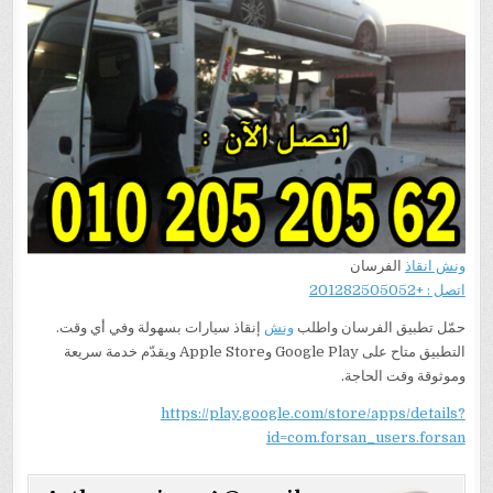
ونش انقاذ
الفرسان
اتصل : +201282505052
حمّل تطبيق الفرسان واطلب
ونش
إنقاذ سيارات بسهولة وفي أي وقت.
التطبيق متاح على Google Play وApple Store ويقدّم خدمة سريعة
وموثوقة وقت الحاجة.
https://play.google.com/store/apps/details?
id=com.forsan_users.forsan