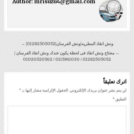
Author:
mrisuzu4@gmail.com
تصفّح
ونش انقاذ المطريه|ونش الفرسان|01282505052| →
المقالات
← محتاج ونش انقاذ فى لحظة يكون عندك ونش انقاذ الفرسان |
01282505052 / 0115841030 / 01020520562
اترك تعليقاً
لن يتم نشر عنوان بريدك الإلكتروني.
الحقول الإلزامية مشار إليها بـ
*
التعليق
*