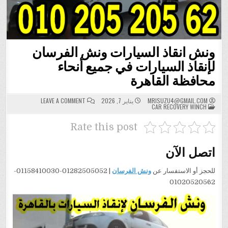
ونش انقاذ السيارات ونش الفرسان
لإنقاذ السيارات في جميع أنحاء
محافظة القاهرة
ON
MRISUZU4@GMAIL.COM
يناير 7, 2026
LEAVE A COMMENT
POSTED
ونش
CAR RECOVERY WINCH
IN
انقاذ
السيارات
ونش
Rate this post
الفرسان
لإنقاذ
السيارات
اتصل الآن
في
جميع
أنحاء
محافظة
للحجز أو الاستفسار عن
ونش الفرسان
| 01282505052-01158410030-
القاهرة
01020520562