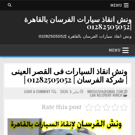
Ski
MENU
t
conten
ونش انقاذ سيارات الفرسان بالقاهرة
|01282505052
ونش انقاذ سيارات الفرسان بالقاهرة |01282505052
MENU
ونش انقاذ السيارات فى القصر العينى
| شركة الفرسان | 01282505052 |
ON
MRISUZU4@GMAIL.COM
يناير 5, 2026
LEAVE A COMMENT
POSTED
ونش
CAR RECOVERY WINCH
IN
انقاذ
السيارات
فى
Rate this post
القصر
العينى
|
شركة
الفرسان
|
01282505052
|