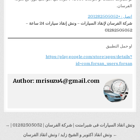
الفرسان.
اتصل : +201282505052
شركة الفرسان لإنقاذ السيارات – ونش إنقاذ سيارات 24 ساعة –
01282505052
او حمل التطبيق
https://play.google.com/store/apps/details?
id=com.forsan_users.forsan
Author:
mrisuzu4@gmail.com
تصفّح
ونش انقاذ السيارات فى شبرامنت | شركة الفرسان | 01282505052 | →
المقالات
← ونش انقاذ اكتوبر و الشيخ زايد / ونش انقاذ الفرسان