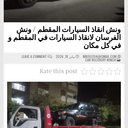
ونش انقاذ السيارات المقطم / ونش
الفرسان لانقاذ السيارات في المقطم و
في كل مكان
ON
MRISUZU4@GMAIL.COM
يناير 18, 2026
LEAVE A COMMENT
POSTED
ونش
CAR RECOVERY WINCH
IN
انقاذ
السيارات
المقطم
Rate this post
/
ونش
الفرسان
لانقاذ
السيارات
في
المقطم
و
في
كل
مكان