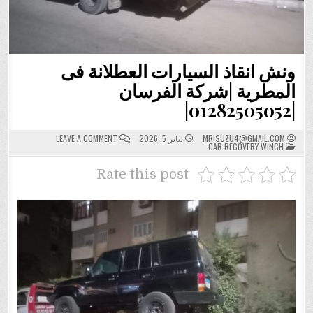
ونش انقاذ السيارات العطلانة فى
المطرية |شركة الفرسان
|01282505052|
ON
MRISUZU4@GMAIL.COM
يناير 5, 2026
LEAVE A COMMENT
POSTED
ونش
CAR RECOVERY WINCH
IN
انقاذ
السيارات
العطلانة
Rate this post
فى
المطرية
|
شركة
الفرسان
|01282505052|