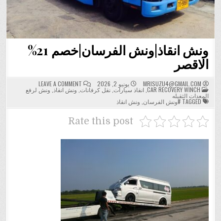
ونش انقاذ|ونش الفرسان|خصم 21%
الاقصر
ON
MRISUZU4@GMAIL.COM
يونيو 2, 2026
LEAVE A COMMENT
POSTED
ونش
CAR RECOVERY WINCH
,
انقاذ سيارات
,
نقل كرفانات
,
ونش انقاذ
,
ونش لرفع
IN
انقاذ|
المعدات الثقيله
ونش
TAGGED
#ونش الفرسان
,
ونش انقاذ
الفرسان|
خصم
21%
Rate this post
الاقصر