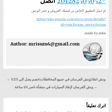
+201282505052
اتصل
او حمل التطبيق الخاص بن لتصلك العروض و حجز الونش
https://play.google.com/store/apps/details?
id=com.forsan_users.forsan
made by:mhn
Author:
mrisuzu4@gmail.com
تصفّح
ونش انقاذ|ونش الفرسان في جميع المحافظات|خصم يصل الي 23% →
المقالات
← ونش الفرسان لإنقاذ السيارات في منشأة ناصر 24 ساعة
اترك تعليقاً