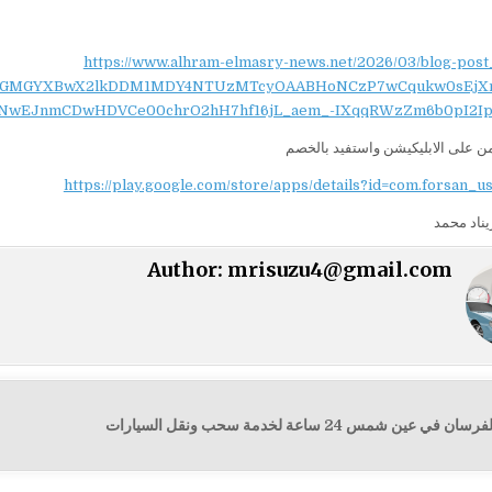
https://www.alhram-elmasry-news.net/2026/03/blog-post
NydGMGYXBwX2lkDDM1MDY4NTUzMTcyOAABHoNCzP7wCqukw0sEjX
NwEJnmCDwHDVCe00chrO2hH7hf16jL_aem_-IXqqRWzZm6b0pI2Ip
 على الابليكيشن واستفيد بالخصم
https://play.google.com/store/apps/details?id=com.forsan_u
ناد محمد
Author:
mrisuzu4@gmail.com
ين شمس 24 ساعة لخدمة سحب ونقل السيارات
ت