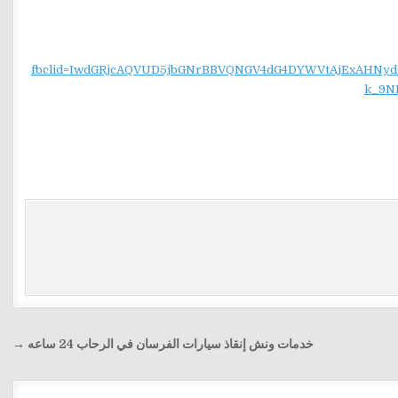
fbclid=IwdGRjcAQVUD5jbGNrBBVQNGV4dG4DYWVtAjExAH
k_9N
خدمات ونش إنقاذ سيارات الفرسان في الرحاب 24 ساعه →