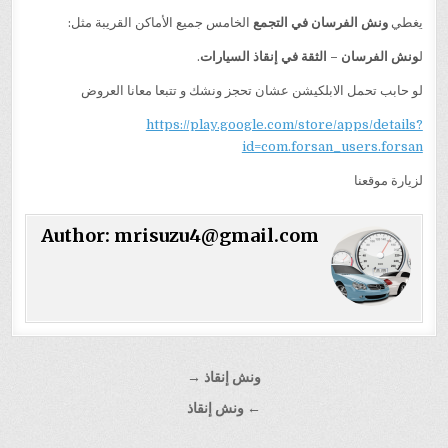
يغطي
ونش الفرسان في التجمع
الخامس جميع الأماكن القريبة مثل:
ل
ونش الفرسان – الثقة في إنقاذ السيارات
.
لو حابب تحمل الابلكيشن عشان تحجز ونشك و تتبعا معانا العروض
https://play.google.com/store/apps/details?
id=com.forsan_users.forsan
لزيارة موقعنا
Author:
mrisuzu4@gmail.com
تصفّح
ونش إنقاذ →
المقالات
← ونش إنقاذ