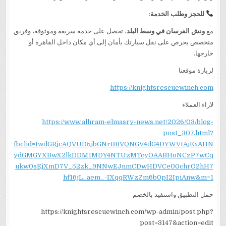
للحجز وطلب الخدمة:
مع
ونش الفرسان في وسط البلد
، تحصل على خدمة سريعة وموثوقة، وفريق
متخصص يحرص على نقل سيارتك بأمان إلى أي مكان داخل القاهرة أو
خارجها.
لزيارة موقعنا
https://knightsrescuewinch.com
لاراء العملاء
https://www.alhram-elmasry-news.net/2026/03/blog-
post_307.html?
fbclid=IwdGRjcAQVUD5jbGNrBBVQNGV4dG4DYWVtAjExAHN
ydGMGYXBwX2lkDDM1MDY4NTUzMTcyOAABHoNCzP7wCq
ukw0sEjXmD7V_52zk_9NNwEJnmCDwHDVCe00chrO2hH7
hf16jL_aem_-IXqqRWzZm6b0pI2IpiAnw&m=1
حمل التطبيق واستفيد بالخصم
https://knightsrescuewinch.com/wp-admin/post.php?
post=3147&action=edit