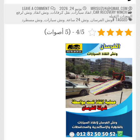
ON
MRISUZU4@GMAIL.COM
يونيو 24, 2026
LEAVE A COMMENT
POSTED
ونش
CAR RECOVERY WINCH
,
انقاذ سيارات
,
نقل كرفانات
,
ونش انقاذ
,
ونش لرفع
IN
الفرسان
المعدات الثقيله
لإنقاذ
TAGGED
#ونش الفرسان
,
ونش 24 ساعة
,
ونش سيارات
,
ونش مسطرد
السيارات
في
مسطرد
4/5 - (5 أصوات)
24
ساعة
–
خدمة
سريعة
وآمنة