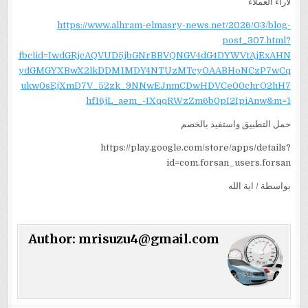
لاراء العملاء
https://www.alhram-elmasry-news.net/2026/03/blog-
post_307.html?
fbclid=IwdGRjcAQVUD5jbGNrBBVQNGV4dG4DYWVtAjExAHN
ydGMGYXBwX2lkDDM1MDY4NTUzMTcyOAABHoNCzP7wCq
ukw0sEjXmD7V_52zk_9NNwEJnmCDwHDVCe00chrO2hH7
hf16jL_aem_-IXqqRWzZm6b0pI2IpiAnw&m=1
حمل التطبيق واستفيد بالخصم
https://play.google.com/store/apps/details?
id=com.forsan_users.forsan
بواسطة / اية الله
Author:
mrisuzu4@gmail.com