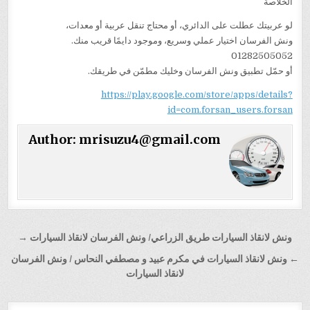
الخلاصة
لو عربيتك عطلت على الدائري، أو محتاج تنقل عربية أو معدات،
ونش الفرسان اختيار عملي وسريع، وموجود دايمًا قريب منك.
01282505052
أو حمّل تطبيق ونش الفرسان وخليك مطمّن في طريقك.
https://play.google.com/store/apps/details?
id=com.forsan_users.forsan
Author:
mrisuzu4@gmail.com
تصفّح
ونش لانقاذ السيارات طريق الزراعي/ ونش الفرسان لانقاذ السيارات →
المقالات
← ونش لانقاذ السيارات في مكرم عبيد و مصطفي النحاس / ونش الفرسان
لانقاذ السيارات