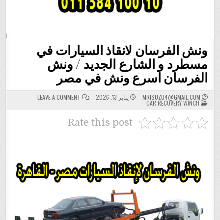
ونش الفرسان لانقاذ السيارات في
مسطرد و الشارع الجديد / ونش
الفرسان اسرع ونش في مصر
ON
MRISUZU4@GMAIL.COM
يناير 13, 2026
LEAVE A COMMENT
POSTED
ونش
CAR RECOVERY WINCH
IN
الفرسان
لانقاذ
السيارات
Rate this post
في
مسطرد
و
الشارع
الجديد
/
ونش
الفرسان
اسرع
ونش
في
مصر