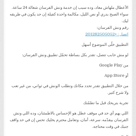
الأعطال ملهاش معاد، وده سبب إن خدمة ونش الفرسان شغالة 24 ساعة.
سواء الصبح بدري أو نص الليل، مكالمة واحدة كفيلة إن حد يكون في طريقه
ليك.
رقم ونش الفرسان:
اتصل : +201282505052
التطبيق خلّى الموضوع أسهل
لو مش حابب تتصل، تقدر بكل بساطة تحمّل تطبيق ونش الفرسان:
من Google Play
أو App Store
من خلال التطبيق تقدر تحدد مكانك وتطلب الونش في ثواني، من غير تعب
ولا شرح كتير.
تجربة بتريحك قبل ما تطمّنك
اللي يهم أي حد في موقف عطل هو الإحساس بالاطمئنان، وده اللي ونش
الفرسان بيقدّمه. سرعة، أمان، وتعامل محترم يخليك تحس إن في حد واقف
جنبك في وقت محتاجه.