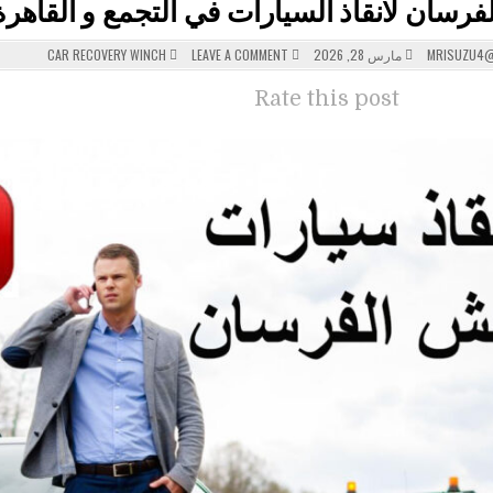
رسان لانقاذ السيارات في التجمع و القاهرة
POSTED
ON
MRISUZU4@
مارس 28, 2026
LEAVE A COMMENT
CAR RECOVERY WINCH
ونش
IN
الفرسان
لانقاذ
Rate this post
السيارات
في
التجمع
و
القاهرة
الجديدة
و
ضواحيها