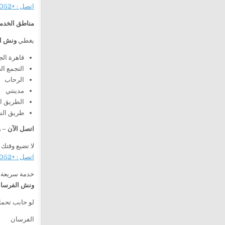
اتصل : +201282505052
مناطق الخدم
يغطي
ونش ا
قاهرة الج
التجمع ا
الرحاب
مدينتي
الطريق ا
طريق ال
اتصل الآن –
لا تضيع وقتك
اتصل : +201282505052
خدمة سريعة، 
ونش الفرسان 
لو حابب تحمل
الفرسان