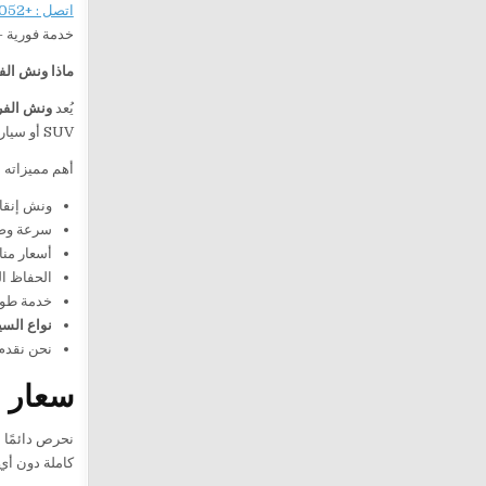
اتصل : +201282505052
خدمة فورية 
ماذا ونش الف
يُعد
ونش الفر
SUV أو سيارات فاخرة.
أهم مميزاته
ونش إنقا
سرعة وصو
أسعار منا
الحفاظ ال
خدمة طوا
نواع السي
نحن نقدم
سعار 
نحرص دائمًا 
كاملة دون أي