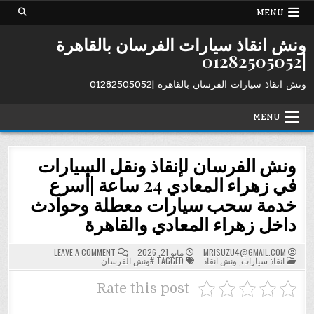
Ski
MENU
t
conten
ونش انقاذ سيارات الفرسان بالقاهرة
|01282505052
ونش انقاذ سيارات الفرسان بالقاهرة |01282505052
MENU
ونش الفرسان لإنقاذ ونقل السيارات
في زهراء المعادي 24 ساعة |أسرع
خدمة سحب سيارات معطلة وحوادث
داخل زهراء المعادي والقاهرة
ON
MRISUZU4@GMAIL.COM
مايو 21, 2026
LEAVE A COMMENT
POSTED
ونش
انقاذ سيارات
,
ونش انقاذ
TAGGED
#ونش الفرسان
IN
الفرسان
لإنقاذ
ونقل
Rate this post
السيارات
في
زهراء