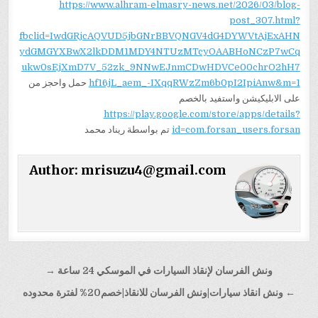
https://www.alhram-elmasry-news.net/2026/03/blog-
post_307.html?
fbclid=IwdGRjcAQVUD5jbGNrBBVQNGV4dG4DYWVtAjExAHN
ydGMGYXBwX2lkDDM1MDY4NTUzMTcyOAABHoNCzP7wCq
ukw0sEjXmD7V_52zk_9NNwEJnmCDwHDVCe00chrO2hH7
hf16jL_aem_-IXqqRWzZm6b0pI2IpiAnw&m=1
حمل واحجز من
على الابليكيشن واستفيد بالخصم
https://play.google.com/store/apps/details?
id=com.forsan_users.forsan
تم بواسطة ريناد محمد
Author:
mrisuzu4@gmail.com
تصفّح
ونش الفرسان لإنقاذ السيارات في الموسكي 24 ساعة →
المقالات
← ونش انقاذ سيارات|ونش الفرسان للانقاذ|خصم20% لفترة محدوده